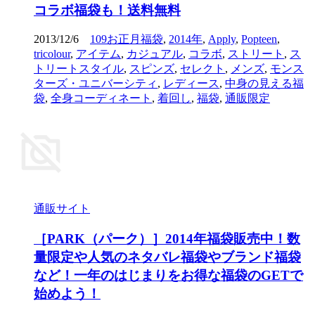
コラボ福袋も！送料無料
2013/12/6
109お正月福袋
,
2014年
,
Apply
,
Popteen
,
tricolour
,
アイテム
,
カジュアル
,
コラボ
,
ストリート
,
ス
トリートスタイル
,
スピンズ
,
セレクト
,
メンズ
,
モンス
ターズ・ユニバーシティ
,
レディース
,
中身の見える福
袋
,
全身コーディネート
,
着回し
,
福袋
,
通販限定
通販サイト
［PARK（パーク）］2014年福袋販売中！数
量限定や人気のネタバレ福袋やブランド福袋
など！一年のはじまりをお得な福袋のGETで
始めよう！