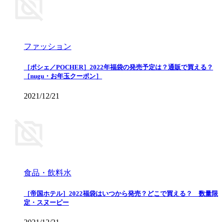
ファッション
［ポシェ／POCHER］2022年福袋の発売予定は？通販で買える？
［nugu・お年玉クーポン］
2021/12/21
食品・飲料水
［帝国ホテル］2022福袋はいつから発売？どこで買える？ 数量限
定・スヌーピー