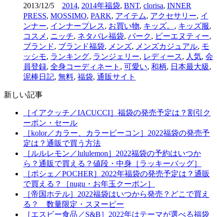
2013/12/5
2014
,
2014年福袋
,
BNT
,
clorisa
,
INNER
PRESS
,
MOSSIMO
,
PARK
,
アイテム
,
アクセサリー
,
イ
ンナー
,
インナープレス
,
お買い物
,
キッズ。
,
キッズ服
,
コスメ
,
ニッチ
,
ネタバレ福袋
,
パーク
,
ビーエヌティー
,
ブランド
,
ブランド福袋
,
メンズ
,
メンズカジュアル
,
モ
ッシモ
,
ランキング
,
ランジェリー
,
レディース
,
人気
,
会
員登録
,
全身コーディネート
,
可愛い
,
和柄
,
日本最大級
,
泥棒日記
,
無料
,
福袋
,
通販サイト
新しい記事
［イアクッチ／IACUCCI］福袋の発売予定は？割引ク
ーポン・セール
［kolor／カラー、カラービーコン］2022福袋の発売予
定は？通販で買う方法
［ルルレモン／lululemon］2022福袋の予約はいつか
ら？通販で買える？値段・中身［ラッキーバッグ］
［ポシェ／POCHER］2022年福袋の発売予定は？通販
で買える？［nugu・お年玉クーポン］
［帝国ホテル］2022福袋はいつから発売？どこで買え
る？ 数量限定・スヌーピー
［エスビー食品／S&B］2022年はテーマが選べる福袋