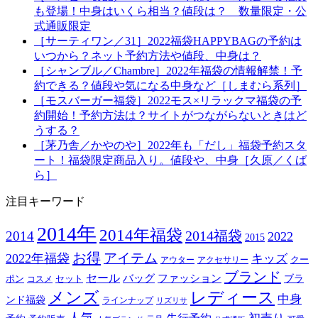
も登場！中身はいくら相当？値段は？ 数量限定・公
式通販限定
［サーティワン／31］2022福袋HAPPYBAGの予約は
いつから？ネット予約方法や値段、中身は？
［シャンブル／Chambre］2022年福袋の情報解禁！予
約できる？値段や気になる中身など［しまむら系列］
［モスバーガー福袋］2022モス×リラックマ福袋の予
約開始！予約方法は？サイトがつながらないときはど
うする？
［茅乃舎／かやのや］2022年も「だし」福袋予約スタ
ート！福袋限定商品入り。値段や、中身［久原／くば
ら］
注目キーワード
2014年
2014年福袋
2014福袋
2014
2022
2015
お得
アイテム
2022年福袋
キッズ
クー
アウター
アクセサリー
ブランド
セール
バッグ
ファッション
ブラ
ポン
セット
コスメ
メンズ
レディース
中身
ンド福袋
ラインナップ
リズリサ
人気