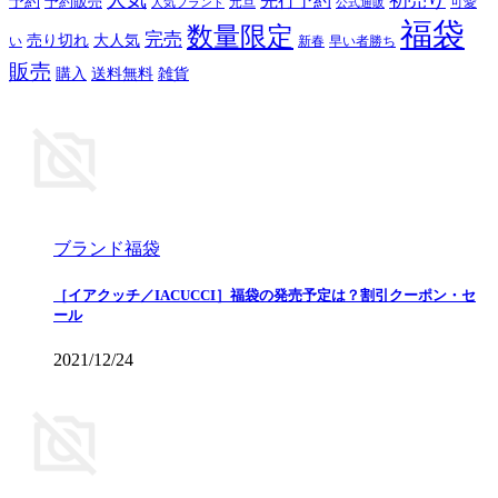
初売り
先行予約
予約
予約販売
元旦
可愛
人気ブランド
公式通販
福袋
数量限定
完売
売り切れ
大人気
い
新春
早い者勝ち
販売
購入
送料無料
雑貨
ブランド福袋
［イアクッチ／IACUCCI］福袋の発売予定は？割引クーポン・セ
ール
2021/12/24