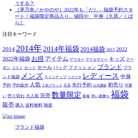
うする？
［茅乃舎／かやのや］2022年も「だし」福袋予約スタ
ート！福袋限定商品入り。値段や、中身［久原／くば
ら］
注目キーワード
2014年
2014年福袋
2014福袋
2014
2022
2015
お得
アイテム
2022年福袋
キッズ
クー
アウター
アクセサリー
ブランド
セール
バッグ
ファッション
ブラ
ポン
セット
コスメ
メンズ
レディース
中身
ンド福袋
ラインナップ
リズリサ
人気
初売り
先行予約
予約
予約販売
元旦
可愛
人気ブランド
公式通販
福袋
数量限定
完売
売り切れ
大人気
い
新春
早い者勝ち
販売
購入
送料無料
雑貨
ブランド福袋