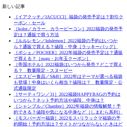
新しい記事
［イアクッチ／IACUCCI］福袋の発売予定は？割引ク
ーポン・セール
［kolor／カラー、カラービーコン］2022福袋の発売予
定は？通販で買う方法
［ルルレモン／lululemon］2022福袋の予約はいつか
ら？通販で買える？値段・中身［ラッキーバッグ］
［ポシェ／POCHER］2022年福袋の発売予定は？通販
で買える？［nugu・お年玉クーポン］
［帝国ホテル］2022福袋はいつから発売？どこで買え
る？ 数量限定・スヌーピー
［エスビー食品／S&B］2022年はテーマが選べる福袋
も登場！中身はいくら相当？値段は？ 数量限定・公
式通販限定
［サーティワン／31］2022福袋HAPPYBAGの予約は
いつから？ネット予約方法や値段、中身は？
［シャンブル／Chambre］2022年福袋の情報解禁！予
約できる？値段や気になる中身など［しまむら系列］
［モスバーガー福袋］2022モス×リラックマ福袋の予
約開始！予約方法は？サイトがつながらないときはど