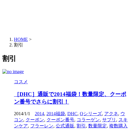
HOME
>
割引
割引
コスメ
［DHC］通販で2014福袋！数量限定、クーポ
ン番号でさらに割引！
2014/1/1
2014
,
2014福袋
,
DHC
,
Qシリーズ
,
アクネ
,
ウ
コン
,
クーポン
,
クーポン番号
,
コラーゲン
,
サプリ
,
スキ
ンケア
,
フラーレン
,
公式通販
,
割引
,
数量限定
,
複数購入