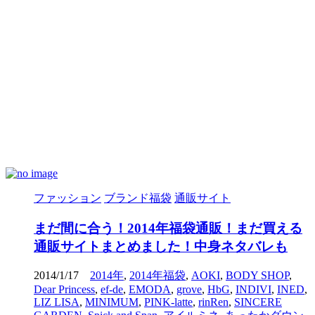
ファッション
ブランド福袋
通販サイト
まだ間に合う！2014年福袋通販！まだ買える
通販サイトまとめました！中身ネタバレも
2014/1/17
2014年
,
2014年福袋
,
AOKI
,
BODY SHOP
,
Dear Princess
,
ef-de
,
EMODA
,
grove
,
HbG
,
INDIVI
,
INED
,
LIZ LISA
,
MINIMUM
,
PINK-latte
,
rinRen
,
SINCERE