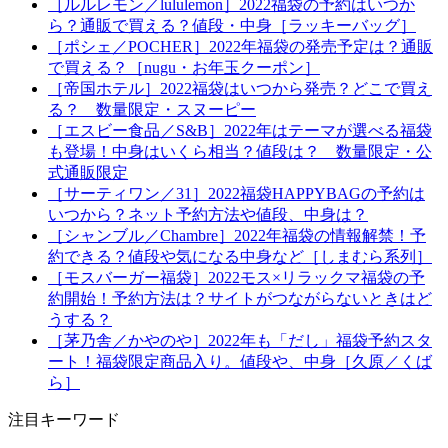
［ルルレモン／lululemon］2022福袋の予約はいつか
ら？通販で買える？値段・中身［ラッキーバッグ］
［ポシェ／POCHER］2022年福袋の発売予定は？通販
で買える？［nugu・お年玉クーポン］
［帝国ホテル］2022福袋はいつから発売？どこで買え
る？ 数量限定・スヌーピー
［エスビー食品／S&B］2022年はテーマが選べる福袋
も登場！中身はいくら相当？値段は？ 数量限定・公
式通販限定
［サーティワン／31］2022福袋HAPPYBAGの予約は
いつから？ネット予約方法や値段、中身は？
［シャンブル／Chambre］2022年福袋の情報解禁！予
約できる？値段や気になる中身など［しまむら系列］
［モスバーガー福袋］2022モス×リラックマ福袋の予
約開始！予約方法は？サイトがつながらないときはど
うする？
［茅乃舎／かやのや］2022年も「だし」福袋予約スタ
ート！福袋限定商品入り。値段や、中身［久原／くば
ら］
注目キーワード