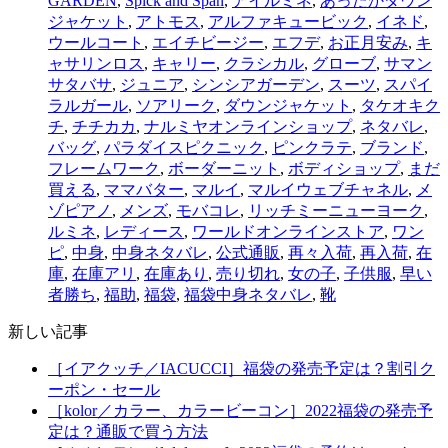
GARDEN
,
Spick and Span
,
アイルミネ
,
あったかダウン
ジャケット
,
アトモス
,
アルファキュービック
,
イネド
,
ウールコート
,
エイチビージー
,
エフデ
,
お正月安み
,
キ
ャサリンロス
,
キャリー
,
クラシカル
,
グローブ
,
サマン
サタバサ
,
ジュニア
,
シンシアガーデン
,
スーツ
,
スパイ
ラルガール
,
ソアリーク
,
ダウンジャケット
,
タケオキク
チ
,
チチカカ
,
ナルミヤオンラインショップ
,
ネタバレ
,
バッグ
,
パラダイスピクニック
,
ピンクラテ
,
ブランド
,
フレームワーク
,
ボーダーニット
,
ボディショップ
,
まだ
買える
,
ママバター
,
マルイ
,
マルイウェブチャネル
,
メ
ゾピアノ
,
メンズ
,
モバコレ
,
リッチミーニューヨーク
,
ルミネ
,
レディース
,
ワールドオンラインストア
,
ワン
ピ
,
中身
,
中身ネタバレ
,
公式通販
,
再々入荷
,
再入荷
,
在
庫
,
在庫アリ
,
在庫あり
,
売り切れ
,
女の子
,
子供服
,
早い
者勝ち
,
福助
,
福袋
,
福袋中身ネタバレ
,
靴
新しい記事
［イアクッチ／IACUCCI］福袋の発売予定は？割引ク
ーポン・セール
［kolor／カラー、カラービーコン］2022福袋の発売予
定は？通販で買う方法