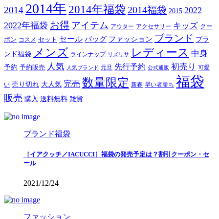
2014年
2014年福袋
2014福袋
2014
2022
2015
お得
アイテム
2022年福袋
キッズ
クー
アウター
アクセサリー
ブランド
セール
バッグ
ファッション
ブラ
ポン
セット
コスメ
メンズ
レディース
中身
ンド福袋
ラインナップ
リズリサ
人気
初売り
先行予約
予約
予約販売
元旦
可愛
人気ブランド
公式通販
福袋
数量限定
完売
売り切れ
大人気
い
新春
早い者勝ち
販売
購入
送料無料
雑貨
ブランド福袋
［イアクッチ／IACUCCI］福袋の発売予定は？割引クーポン・セ
ール
2021/12/24
ファッション