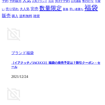
人気
初売り
先行予約
予約
予約販売
元旦
可愛
人気ブランド
公式通販
福袋
数量限定
完売
売り切れ
大人気
い
新春
早い者勝ち
販売
購入
送料無料
雑貨
ブランド福袋
［イアクッチ／IACUCCI］福袋の発売予定は？割引クーポン・セ
ール
2021/12/24