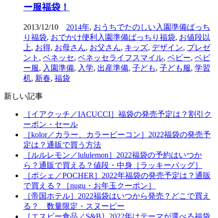
ー服福袋！
2013/12/10
2014年
,
おうちでたのしい入園準備ばっち
り福袋
,
おでかけ便利入園準備ばっちり福袋
,
お値段以
上
,
お得
,
お母さん
,
お父さん
,
キッズ
,
デザイン
,
プレゼ
ント
,
ベネッセ
,
ベネッセライフスマイル
,
ベビー
,
ベビ
ー服
,
入園準備
,
入学
,
出産準備
,
子ども
,
子ども服
,
学習
机
,
新春
,
福袋
新しい記事
［イアクッチ／IACUCCI］福袋の発売予定は？割引ク
ーポン・セール
［kolor／カラー、カラービーコン］2022福袋の発売予
定は？通販で買う方法
［ルルレモン／lululemon］2022福袋の予約はいつか
ら？通販で買える？値段・中身［ラッキーバッグ］
［ポシェ／POCHER］2022年福袋の発売予定は？通販
で買える？［nugu・お年玉クーポン］
［帝国ホテル］2022福袋はいつから発売？どこで買え
る？ 数量限定・スヌーピー
［エスビー食品／S&B］2022年はテーマが選べる福袋