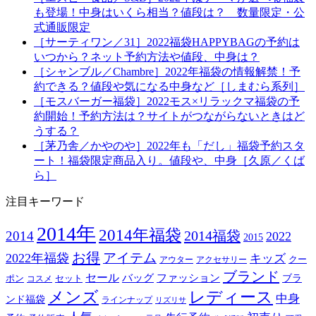
も登場！中身はいくら相当？値段は？ 数量限定・公
式通販限定
［サーティワン／31］2022福袋HAPPYBAGの予約は
いつから？ネット予約方法や値段、中身は？
［シャンブル／Chambre］2022年福袋の情報解禁！予
約できる？値段や気になる中身など［しまむら系列］
［モスバーガー福袋］2022モス×リラックマ福袋の予
約開始！予約方法は？サイトがつながらないときはど
うする？
［茅乃舎／かやのや］2022年も「だし」福袋予約スタ
ート！福袋限定商品入り。値段や、中身［久原／くば
ら］
注目キーワード
2014年
2014年福袋
2014福袋
2014
2022
2015
お得
アイテム
2022年福袋
キッズ
クー
アウター
アクセサリー
ブランド
セール
バッグ
ファッション
ブラ
ポン
セット
コスメ
メンズ
レディース
中身
ンド福袋
ラインナップ
リズリサ