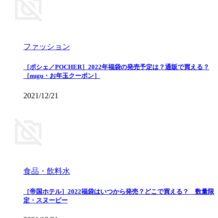
ファッション
［ポシェ／POCHER］2022年福袋の発売予定は？通販で買える？
［nugu・お年玉クーポン］
2021/12/21
食品・飲料水
［帝国ホテル］2022福袋はいつから発売？どこで買える？ 数量限
定・スヌーピー