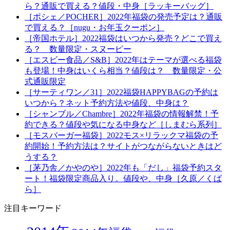
ら？通販で買える？値段・中身［ラッキーバッグ］
［ポシェ／POCHER］2022年福袋の発売予定は？通販
で買える？［nugu・お年玉クーポン］
［帝国ホテル］2022福袋はいつから発売？どこで買え
る？ 数量限定・スヌーピー
［エスビー食品／S&B］2022年はテーマが選べる福袋
も登場！中身はいくら相当？値段は？ 数量限定・公
式通販限定
［サーティワン／31］2022福袋HAPPYBAGの予約は
いつから？ネット予約方法や値段、中身は？
［シャンブル／Chambre］2022年福袋の情報解禁！予
約できる？値段や気になる中身など［しまむら系列］
［モスバーガー福袋］2022モス×リラックマ福袋の予
約開始！予約方法は？サイトがつながらないときはど
うする？
［茅乃舎／かやのや］2022年も「だし」福袋予約スタ
ート！福袋限定商品入り。値段や、中身［久原／くば
ら］
注目キーワード