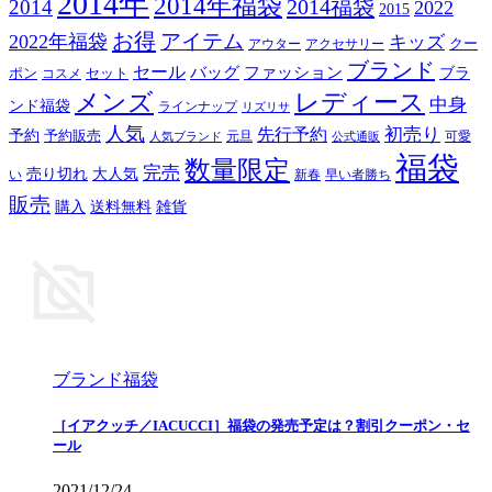
2014年
2014年福袋
2014福袋
2014
2022
2015
お得
アイテム
2022年福袋
キッズ
クー
アウター
アクセサリー
ブランド
セール
バッグ
ファッション
ブラ
ポン
セット
コスメ
メンズ
レディース
中身
ンド福袋
ラインナップ
リズリサ
人気
初売り
先行予約
予約
予約販売
元旦
可愛
人気ブランド
公式通販
福袋
数量限定
完売
売り切れ
大人気
い
新春
早い者勝ち
販売
購入
送料無料
雑貨
ブランド福袋
［イアクッチ／IACUCCI］福袋の発売予定は？割引クーポン・セ
ール
2021/12/24