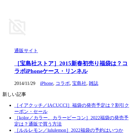
通販サイト
［宝島社ストア］2015新春初売り福袋は？コ
ラボiPhoneケース・リンネル
2014/11/29
iPhone
,
コラボ
,
宝島社
,
雑誌
新しい記事
［イアクッチ／IACUCCI］福袋の発売予定は？割引ク
ーポン・セール
［kolor／カラー、カラービーコン］2022福袋の発売予
定は？通販で買う方法
［ルルレモン／lululemon］2022福袋の予約はいつか