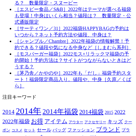
る？ 数量限定・スヌーピー
［エスビー食品／S&B］2022年はテーマが選べる福袋
も登場！中身はいくら相当？値段は？ 数量限定・公
式通販限定
［サーティワン／31］2022福袋HAPPYBAGの予約は
いつから？ネット予約方法や値段、中身は？
［シャンブル／Chambre］2022年福袋の情報解禁！予
約できる？値段や気になる中身など［しまむら系列］
［モスバーガー福袋］2022モス×リラックマ福袋の予
約開始！予約方法は？サイトがつながらないときはど
うする？
［茅乃舎／かやのや］2022年も「だし」福袋予約スタ
ート！福袋限定商品入り。値段や、中身［久原／くば
ら］
注目キーワード
2014年
2014年福袋
2014福袋
2014
2022
2015
お得
アイテム
2022年福袋
キッズ
クー
アウター
アクセサリー
ブランド
セール
バッグ
ファッション
ブラ
ポン
セット
コスメ