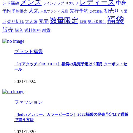
メンズ
レディース
中身
ンド福袋
ラインナップ
リズリサ
人気
初売り
先行予約
予約
予約販売
元旦
可愛
人気ブランド
公式通販
福袋
数量限定
完売
売り切れ
大人気
い
新春
早い者勝ち
販売
購入
送料無料
雑貨
ブランド福袋
［イアクッチ／IACUCCI］福袋の発売予定は？割引クーポン・セ
ール
2021/12/24
ファッション
［kolor／カラー、カラービーコン］2022福袋の発売予定は？通販
で買う方法
2021/12/20