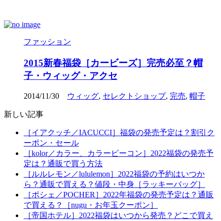
ファッション
2015新春福袋［カービーズ］完売必至？帽
子・ウィッグ・アクセ
2014/11/30
ウィッグ
,
セレクトショップ
,
完売
,
帽子
新しい記事
［イアクッチ／IACUCCI］福袋の発売予定は？割引ク
ーポン・セール
［kolor／カラー、カラービーコン］2022福袋の発売予
定は？通販で買う方法
［ルルレモン／lululemon］2022福袋の予約はいつか
ら？通販で買える？値段・中身［ラッキーバッグ］
［ポシェ／POCHER］2022年福袋の発売予定は？通販
で買える？［nugu・お年玉クーポン］
［帝国ホテル］2022福袋はいつから発売？どこで買え