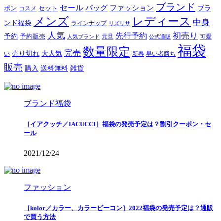
ブランド
セール
バッグ
ファッション
ブラ
ポン
セット
コスメ
メンズ
レディース
中身
ンド福袋
ラインナップ
リズリサ
人気
初売り
先行予約
予約
予約販売
元旦
可愛
人気ブランド
公式通販
福袋
数量限定
完売
売り切れ
大人気
い
新春
早い者勝ち
販売
購入
送料無料
雑貨
ブランド福袋
［イアクッチ／IACUCCI］福袋の発売予定は？割引クーポン・セ
ール
2021/12/24
ファッション
［kolor／カラー、カラービーコン］2022福袋の発売予定は？通販
で買う方法