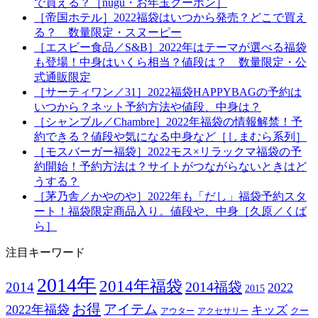
で買える？［nugu・お年玉クーポン］
［帝国ホテル］2022福袋はいつから発売？どこで買え
る？ 数量限定・スヌーピー
［エスビー食品／S&B］2022年はテーマが選べる福袋
も登場！中身はいくら相当？値段は？ 数量限定・公
式通販限定
［サーティワン／31］2022福袋HAPPYBAGの予約は
いつから？ネット予約方法や値段、中身は？
［シャンブル／Chambre］2022年福袋の情報解禁！予
約できる？値段や気になる中身など［しまむら系列］
［モスバーガー福袋］2022モス×リラックマ福袋の予
約開始！予約方法は？サイトがつながらないときはど
うする？
［茅乃舎／かやのや］2022年も「だし」福袋予約スタ
ート！福袋限定商品入り。値段や、中身［久原／くば
ら］
注目キーワード
2014年
2014年福袋
2014福袋
2014
2022
2015
お得
アイテム
2022年福袋
キッズ
クー
アウター
アクセサリー