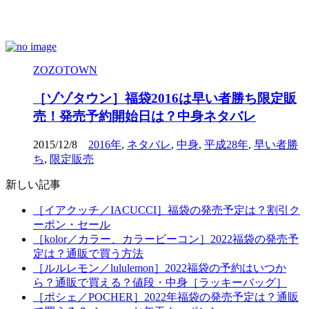
ZOZOTOWN
［ゾゾタウン］福袋2016は早い者勝ち限定販
売！発売予約開始日は？中身ネタバレ
2015/12/8
2016年
,
ネタバレ
,
中身
,
平成28年
,
早い者勝
ち
,
限定販売
新しい記事
［イアクッチ／IACUCCI］福袋の発売予定は？割引ク
ーポン・セール
［kolor／カラー、カラービーコン］2022福袋の発売予
定は？通販で買う方法
［ルルレモン／lululemon］2022福袋の予約はいつか
ら？通販で買える？値段・中身［ラッキーバッグ］
［ポシェ／POCHER］2022年福袋の発売予定は？通販