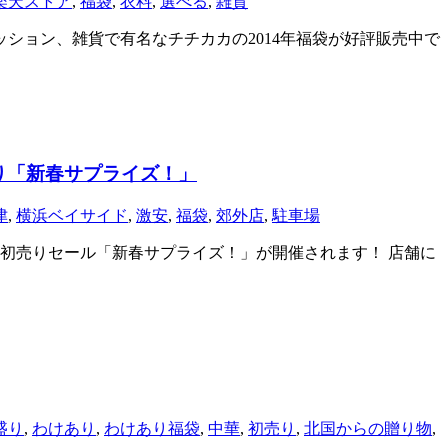
楽天ストア
,
福袋
,
衣料
,
選べる
,
雑貨
ション、雑貨で有名なチチカカの2014年福袋が好評販売中で
り「新春サプライズ！」
津
,
横浜ベイサイド
,
激安
,
福袋
,
郊外店
,
駐車場
ら初売りセール「新春サプライズ！」が開催されます！ 店舗に
盛り
,
わけあり
,
わけあり福袋
,
中華
,
初売り
,
北国からの贈り物
,