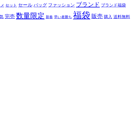
ブランド
セール
バッグ
ファッション
ブランド福袋
セット
スメ
福袋
数量限定
販売
完売
購入
気
送料無料
新春
早い者勝ち