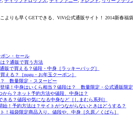
ン
,
ディップドロップス
,
ティファニー
,
トレンド
,
リリーブラウ
ムをどこよりも早くGETできる、ViVi公式通販サイト！ 2014
ーポン・セール
予定は？通販で買う方法
つから？通販で買える？値段・中身［ラッキーバッグ］
で買える？［nugu・お年玉クーポン］
る？ 数量限定・スヌーピー
袋も登場！中身はいくら相当？値段は？ 数量限定・公式通販限定
はいつから？ネット予約方法や値段、中身は？
！予約できる？値段や気になる中身など［しまむら系列］
約開始！予約方法は？サイトがつながらないときはどうする？
ート！福袋限定商品入り。値段や、中身［久原／くばら］