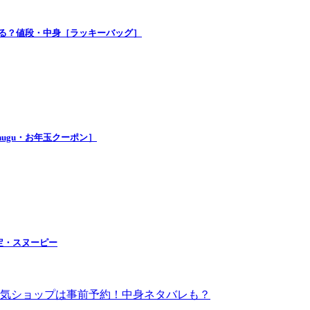
買える？値段・中身［ラッキーバッグ］
nugu・お年玉クーポン］
定・スヌーピー
！人気ショップは事前予約！中身ネタバレも？