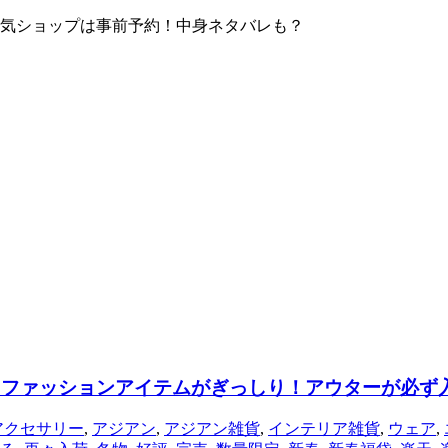
！人気ショップは事前予約！中身ネタバレも？
ックファッションアイテムがぎっしり！アウターが必ず
アクセサリー
,
アジアン
,
アジアン雑貨
,
インテリア雑貨
,
ウェア
,