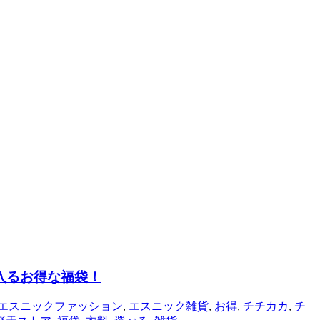
入るお得な福袋！
エスニックファッション
,
エスニック雑貨
,
お得
,
チチカカ
,
チ