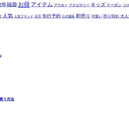
お得
アイテム
22年福袋
キッズ
クーポン
アウター
アクセサリー
コ
人気
初売り
先行予約
売り切れ
大人
売
元旦
可愛い
人気ブランド
公式通販
ル
で買う方法