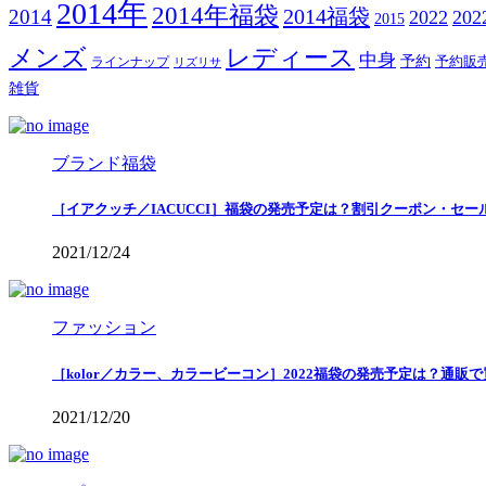
2014年
2014年福袋
2014福袋
2014
2022
20
2015
メンズ
レディース
中身
予約
予約販
ラインナップ
リズリサ
雑貨
ブランド福袋
［イアクッチ／IACUCCI］福袋の発売予定は？割引クーポン・セー
2021/12/24
ファッション
［kolor／カラー、カラービーコン］2022福袋の発売予定は？通販
2021/12/20