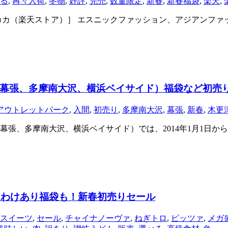
る
,
再々入荷
,
冬物
,
好評
,
完売
,
数量限定
,
新春
,
新春福袋
,
楽天
,
カ（楽天ストア）］ エスニックファッション、アジアンファッ
幕張、多摩南大沢、横浜ベイサイド）福袋など初売
アウトレットパーク
,
入間
,
初売り
,
多摩南大沢
,
幕張
,
新春
,
木更
張、多摩南大沢、横浜ベイサイド）では、2014年1月1日か
・わけあり福袋も！新春初売りセール
スイーツ
,
セール
,
チャイナノーヴァ
,
ねぎトロ
,
ピッツァ
,
メガ