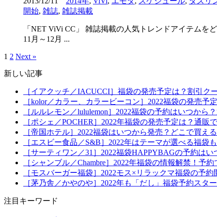
2013/12/11
2014年
,
ViVi
,
エモダ
,
スケジュール
,
ダズリ
開始
,
雑誌
,
雑誌掲載
「NET ViVi CC」 雑誌掲載の人気トレンドアイテ
11月～12月 ...
1
2
Next »
新しい記事
［イアクッチ／IACUCCI］福袋の発売予定は？割引ク
［kolor／カラー、カラービーコン］2022福袋の発売
［ルルレモン／lululemon］2022福袋の予約はい
［ポシェ／POCHER］2022年福袋の発売予定は？通販
［帝国ホテル］2022福袋はいつから発売？どこで買え
［エスビー食品／S&B］2022年はテーマが選べる福
［サーティワン／31］2022福袋HAPPYBAGの予約
［シャンブル／Chambre］2022年福袋の情報解禁
［モスバーガー福袋］2022モス×リラックマ福袋の予
［茅乃舎／かやのや］2022年も「だし」福袋予約スタ
注目キーワード