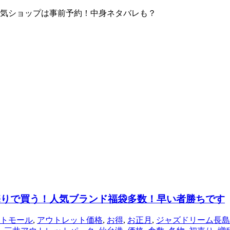
！人気ショップは事前予約！中身ネタバレも？
初売りで買う！人気ブランド福袋多数！早い者勝ちです
トモール
,
アウトレット価格
,
お得
,
お正月
,
ジャズドリーム長島