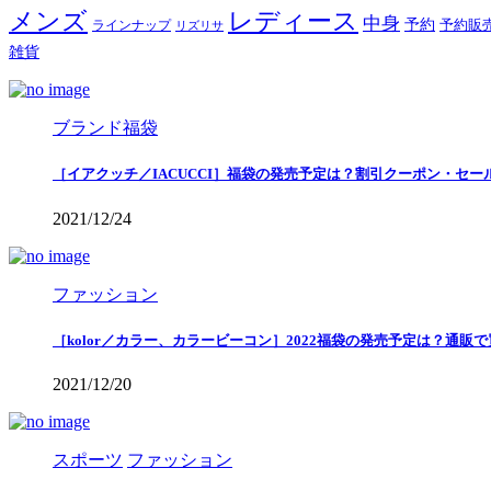
メンズ
レディース
中身
予約
予約販
ラインナップ
リズリサ
雑貨
ブランド福袋
［イアクッチ／IACUCCI］福袋の発売予定は？割引クーポン・セー
2021/12/24
ファッション
［kolor／カラー、カラービーコン］2022福袋の発売予定は？通販
2021/12/20
スポーツ
ファッション