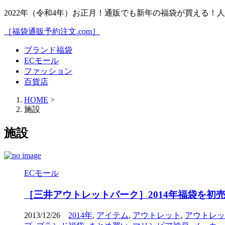
2022年（令和4年）お正月！通販でも新年の福袋が買える
［福袋通販予約注文.com］
ブランド福袋
ECモール
ファッション
百貨店
HOME
>
施設
施設
ECモール
［三井アウトレットパーク］2014年福袋を
2013/12/26
2014年
,
アイテム
,
アウトレット
,
アウトレッ