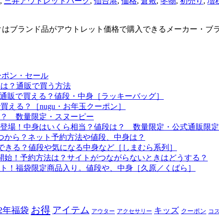
,
三井アウトレットパーク
,
仙台港
,
価格
,
倉敷
,
冬物
,
初売り
,
増
クはブランド品がアウトレット価格で購入できるメーカー・ブ
ーポン・セール
予定は？通販で買う方法
つから？通販で買える？値段・中身［ラッキーバッグ］
で買える？［nugu・お年玉クーポン］
る？ 数量限定・スヌーピー
袋も登場！中身はいくら相当？値段は？ 数量限定・公式通販限定
はいつから？ネット予約方法や値段、中身は？
！予約できる？値段や気になる中身など［しまむら系列］
約開始！予約方法は？サイトがつながらないときはどうする？
ート！福袋限定商品入り。値段や、中身［久原／くばら］
お得
アイテム
22年福袋
キッズ
クーポン
アウター
アクセサリー
コ