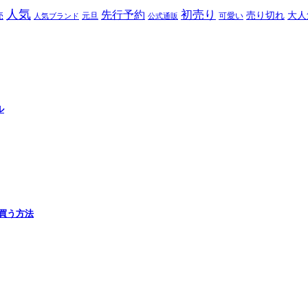
人気
初売り
先行予約
売り切れ
大人
売
元旦
可愛い
人気ブランド
公式通販
ル
で買う方法