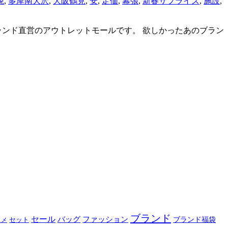
税
,
多摩南大沢
,
大阪鶴見
,
安
,
定価
,
幕張
,
新春サプライズ
,
施設
,
ランド直営のアウトレットモールです。 欲しかったあのブラン
ブランド
セール
バッグ
ファッション
ブランド福袋
セット
スメ