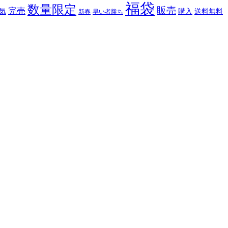
福袋
数量限定
販売
完売
購入
気
送料無料
新春
早い者勝ち