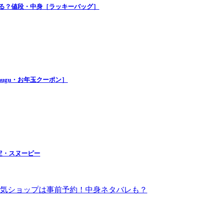
買える？値段・中身［ラッキーバッグ］
nugu・お年玉クーポン］
定・スヌーピー
！人気ショップは事前予約！中身ネタバレも？