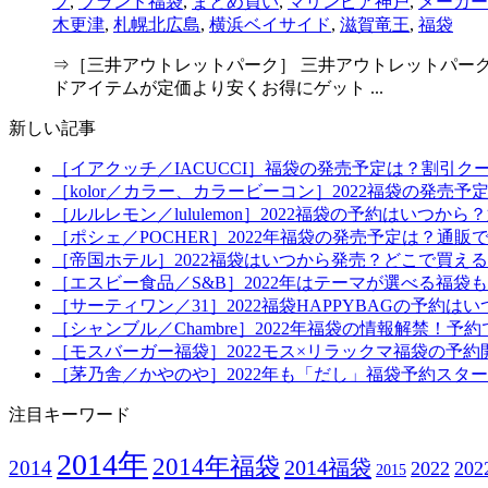
プ
,
ブランド福袋
,
まとめ買い
,
マリンピア神戸
,
メーカー
木更津
,
札幌北広島
,
横浜ベイサイド
,
滋賀竜王
,
福袋
⇒［三井アウトレットパーク］ 三井アウトレットパー
ドアイテムが定価より安くお得にゲット ...
新しい記事
［イアクッチ／IACUCCI］福袋の発売予定は？割引ク
［kolor／カラー、カラービーコン］2022福袋の発売
［ルルレモン／lululemon］2022福袋の予約はい
［ポシェ／POCHER］2022年福袋の発売予定は？通販
［帝国ホテル］2022福袋はいつから発売？どこで買え
［エスビー食品／S&B］2022年はテーマが選べる福
［サーティワン／31］2022福袋HAPPYBAGの予約
［シャンブル／Chambre］2022年福袋の情報解禁
［モスバーガー福袋］2022モス×リラックマ福袋の予
［茅乃舎／かやのや］2022年も「だし」福袋予約スタ
注目キーワード
2014年
2014年福袋
2014福袋
2014
2022
20
2015