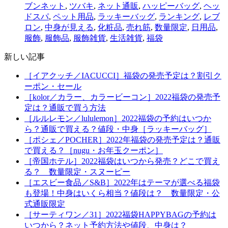
ブンネット
,
ツバキ
,
ネット通販
,
ハッピーバッグ
,
ヘッ
ドスパ
,
ペット用品
,
ラッキーバッグ
,
ランキング
,
レブ
ロン
,
中身が見える
,
化粧品
,
売れ筋
,
数量限定
,
日用品
,
服飾
,
服飾品
,
服飾雑貨
,
生活雑貨
,
福袋
新しい記事
［イアクッチ／IACUCCI］福袋の発売予定は？割引ク
ーポン・セール
［kolor／カラー、カラービーコン］2022福袋の発売予
定は？通販で買う方法
［ルルレモン／lululemon］2022福袋の予約はいつか
ら？通販で買える？値段・中身［ラッキーバッグ］
［ポシェ／POCHER］2022年福袋の発売予定は？通販
で買える？［nugu・お年玉クーポン］
［帝国ホテル］2022福袋はいつから発売？どこで買え
る？ 数量限定・スヌーピー
［エスビー食品／S&B］2022年はテーマが選べる福袋
も登場！中身はいくら相当？値段は？ 数量限定・公
式通販限定
［サーティワン／31］2022福袋HAPPYBAGの予約は
いつから？ネット予約方法や値段、中身は？