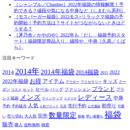
［シャンブル／Chambre］2022年福袋の情報解禁！予
約できる？値段や気になる中身など［しまむら系列］
［モスバーガー福袋］2022モス×リラックマ福袋の予
約開始！予約方法は？サイトがつながらないときはど
うする？
［茅乃舎／かやのや］2022年も「だし」福袋予約スタ
ート！福袋限定商品入り。値段や、中身［久原／くば
ら］
注目キーワード
2014年
2014年福袋
2014福袋
2014
2022
2015
お得
アイテム
2022年福袋
キッズ
クー
アウター
アクセサリー
ブランド
セール
バッグ
ファッション
ブラ
ポン
セット
コスメ
メンズ
レディース
中身
ンド福袋
ラインナップ
リズリサ
人気
初売り
先行予約
予約
予約販売
元旦
可愛
人気ブランド
公式通販
福袋
数量限定
完売
売り切れ
大人気
い
新春
早い者勝ち
販売
購入
送料無料
雑貨