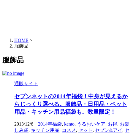
HOME
>
服飾品
服飾品
通販サイト
セブンネットの2014年福袋！中身が見えるか
らじっくり選べる。服飾品・日用品・ペット
用品・キッチン用品福袋も。数量限定！
2013/12/6
2014年福袋
,
kento
,
うるおいケア
,
お得
,
お楽
しみ袋
,
キッチン用品
,
コスメ
,
セット
,
セブン&アイ
,
セ