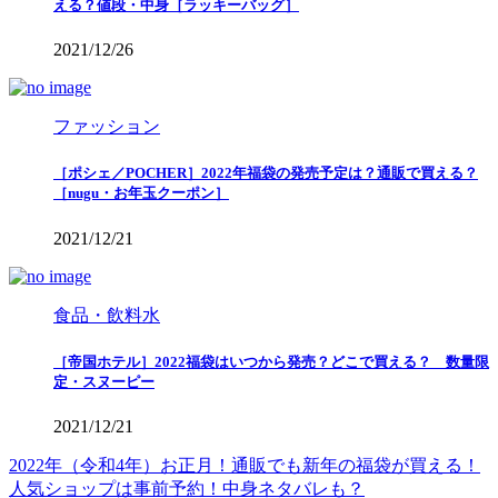
える？値段・中身［ラッキーバッグ］
2021/12/26
ファッション
［ポシェ／POCHER］2022年福袋の発売予定は？通販で買える？
［nugu・お年玉クーポン］
2021/12/21
食品・飲料水
［帝国ホテル］2022福袋はいつから発売？どこで買える？ 数量限
定・スヌーピー
2021/12/21
2022年（令和4年）お正月！通販でも新年の福袋が買える！
人気ショップは事前予約！中身ネタバレも？