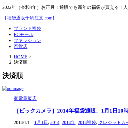
2022年（令和4年）お正月！通販でも新年の福袋が買える
［福袋通販予約注文.com］
ブランド福袋
ECモール
ファッション
百貨店
HOME
>
決済順
決済順
家電量販店
［ビックカメラ］2014年福袋通販、1月1日
2014/1/1
1月1日
,
2014
,
2014年
,
2014福袋
,
クレジットカ