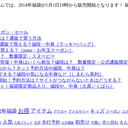
は、2014年福袋が1月1日10時から販売開始となります！ 
ーポン・セール
予定は？通販で買う方法
つから？通販で買える？値段・中身［ラッキーバッグ］
で買える？［nugu・お年玉クーポン］
る？ 数量限定・スヌーピー
袋も登場！中身はいくら相当？値段は？ 数量限定・公式通販限定
はいつから？ネット予約方法や値段、中身は？
！予約できる？値段や気になる中身など［しまむら系列］
約開始！予約方法は？サイトがつながらないときはどうする？
ート！福袋限定商品入り。値段や、中身［久原／くばら］
お得
アイテム
22年福袋
キッズ
クーポン
アウター
アクセサリー
コ
人気
初売り
先行予約
売り切れ
大人
売
元旦
可愛い
人気ブランド
公式通販