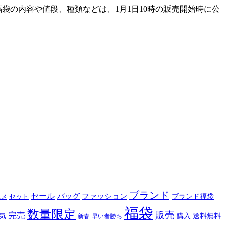
福袋の内容や値段、種類などは、1月1日10時の販売開始時に公
ブランド
セール
バッグ
ファッション
ブランド福袋
セット
スメ
福袋
数量限定
販売
完売
購入
気
送料無料
新春
早い者勝ち