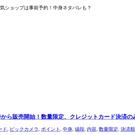
！人気ショップは事前予約！中身ネタバレも？
10時から販売開始！数量限定、クレジットカード決済の
ード
,
ビックカメラ
,
ポイント
,
中身
,
値段
,
内容
,
数量限定
,
決済順