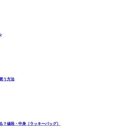
ル
で買う方法
買える？値段・中身［ラッキーバッグ］