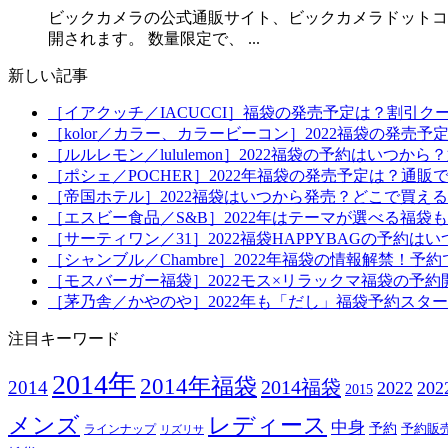
ビックカメラの公式通販サイト、ビックカメラドットコムで
開されます。 数量限定で、 ...
新しい記事
［イアクッチ／IACUCCI］福袋の発売予定は？割引ク
［kolor／カラー、カラービーコン］2022福袋の発売
［ルルレモン／lululemon］2022福袋の予約はい
［ポシェ／POCHER］2022年福袋の発売予定は？通販
［帝国ホテル］2022福袋はいつから発売？どこで買え
［エスビー食品／S&B］2022年はテーマが選べる福
［サーティワン／31］2022福袋HAPPYBAGの予約
［シャンブル／Chambre］2022年福袋の情報解禁
［モスバーガー福袋］2022モス×リラックマ福袋の予
［茅乃舎／かやのや］2022年も「だし」福袋予約スタ
注目キーワード
2014年
2014年福袋
2014福袋
2014
2022
20
2015
メンズ
レディース
中身
予約
予約販
ラインナップ
リズリサ