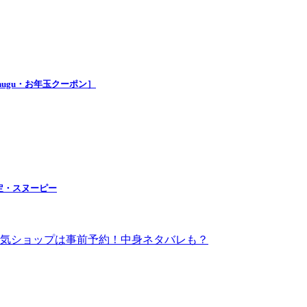
nugu・お年玉クーポン］
定・スヌーピー
！人気ショップは事前予約！中身ネタバレも？