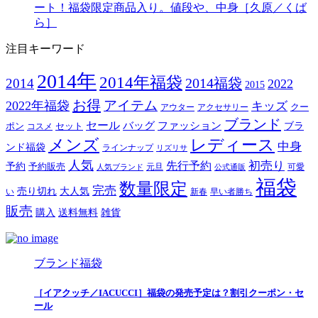
ート！福袋限定商品入り。値段や、中身［久原／くば
ら］
注目キーワード
2014年
2014年福袋
2014福袋
2014
2022
2015
お得
アイテム
2022年福袋
キッズ
クー
アウター
アクセサリー
ブランド
セール
バッグ
ファッション
ブラ
ポン
セット
コスメ
メンズ
レディース
中身
ンド福袋
ラインナップ
リズリサ
人気
初売り
先行予約
予約
予約販売
元旦
可愛
人気ブランド
公式通販
福袋
数量限定
完売
売り切れ
大人気
い
新春
早い者勝ち
販売
購入
送料無料
雑貨
ブランド福袋
［イアクッチ／IACUCCI］福袋の発売予定は？割引クーポン・セ
ール