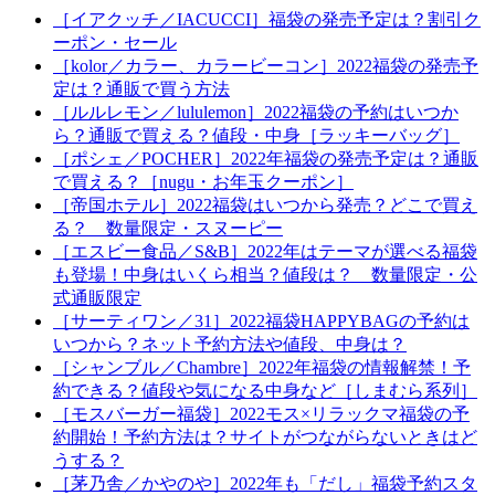
［イアクッチ／IACUCCI］福袋の発売予定は？割引ク
ーポン・セール
［kolor／カラー、カラービーコン］2022福袋の発売予
定は？通販で買う方法
［ルルレモン／lululemon］2022福袋の予約はいつか
ら？通販で買える？値段・中身［ラッキーバッグ］
［ポシェ／POCHER］2022年福袋の発売予定は？通販
で買える？［nugu・お年玉クーポン］
［帝国ホテル］2022福袋はいつから発売？どこで買え
る？ 数量限定・スヌーピー
［エスビー食品／S&B］2022年はテーマが選べる福袋
も登場！中身はいくら相当？値段は？ 数量限定・公
式通販限定
［サーティワン／31］2022福袋HAPPYBAGの予約は
いつから？ネット予約方法や値段、中身は？
［シャンブル／Chambre］2022年福袋の情報解禁！予
約できる？値段や気になる中身など［しまむら系列］
［モスバーガー福袋］2022モス×リラックマ福袋の予
約開始！予約方法は？サイトがつながらないときはど
うする？
［茅乃舎／かやのや］2022年も「だし」福袋予約スタ