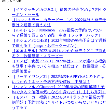
新しい記事
［イアクッチ／IACUCCI］福袋の発売予定は？割引ク
ーポン・セール
［kolor／カラー、カラービーコン］2022福袋の発売予
定は？通販で買う方法
［ルルレモン／lululemon］2022福袋の予約はいつか
ら？通販で買える？値段・中身［ラッキーバッグ］
［ポシェ／POCHER］2022年福袋の発売予定は？通販
で買える？［nugu・お年玉クーポン］
［帝国ホテル］2022福袋はいつから発売？どこで買え
る？ 数量限定・スヌーピー
［エスビー食品／S&B］2022年はテーマが選べる福袋
も登場！中身はいくら相当？値段は？ 数量限定・公
式通販限定
［サーティワン／31］2022福袋HAPPYBAGの予約は
いつから？ネット予約方法や値段、中身は？
［シャンブル／Chambre］2022年福袋の情報解禁！予
約できる？値段や気になる中身など［しまむら系列］
［モスバーガー福袋］2022モス×リラックマ福袋の予
約開始！予約方法は？サイトがつながらないときはど
うする？