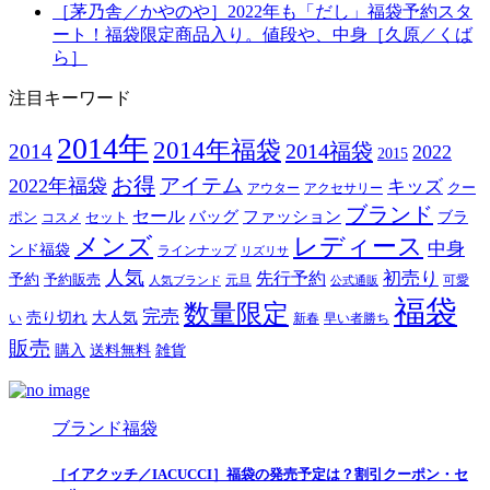
［茅乃舎／かやのや］2022年も「だし」福袋予約スタ
ート！福袋限定商品入り。値段や、中身［久原／くば
ら］
注目キーワード
2014年
2014年福袋
2014福袋
2014
2022
2015
お得
アイテム
2022年福袋
キッズ
クー
アウター
アクセサリー
ブランド
セール
バッグ
ファッション
ブラ
ポン
セット
コスメ
メンズ
レディース
中身
ンド福袋
ラインナップ
リズリサ
人気
初売り
先行予約
予約
予約販売
元旦
可愛
人気ブランド
公式通販
福袋
数量限定
完売
売り切れ
大人気
い
新春
早い者勝ち
販売
購入
送料無料
雑貨
ブランド福袋
［イアクッチ／IACUCCI］福袋の発売予定は？割引クーポン・セ