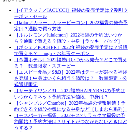
［イアクッチ／IACUCCI］福袋の発売予定は？割引ク
ーポン・セール
［kolor／カラー、カラービーコン］2022福袋の発売予
定は？通販で買う方法
［ルルレモン／lululemon］2022福袋の予約はいつか
ら？通販で買える？値段・中身［ラッキーバッグ］
［ポシェ／POCHER］2022年福袋の発売予定は？通販
で買える？［nugu・お年玉クーポン］
［帝国ホテル］2022福袋はいつから発売？どこで買え
る？ 数量限定・スヌーピー
［エスビー食品／S&B］2022年はテーマが選べる福袋
も登場！中身はいくら相当？値段は？ 数量限定・公
式通販限定
［サーティワン／31］2022福袋HAPPYBAGの予約は
いつから？ネット予約方法や値段、中身は？
［シャンブル／Chambre］2022年福袋の情報解禁！予
約できる？値段や気になる中身など［しまむら系列］
［モスバーガー福袋］2022モス×リラックマ福袋の予
約開始！予約方法は？サイトがつながらないときはど
うする？