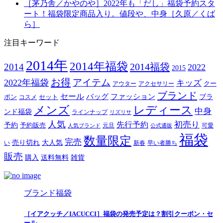
［茅乃舎／かやのや］2022年も「だし」福袋予約スタ
ート！福袋限定商品入り。値段や、中身［久原／くば
ら］
注目キーワード
2014年
2014年福袋
2014福袋
2014
2022
2015
お得
アイテム
2022年福袋
キッズ
クー
アウター
アクセサリー
ブランド
セール
バッグ
ファッション
ブラ
ポン
セット
コスメ
メンズ
レディース
中身
ンド福袋
ラインナップ
リズリサ
人気
初売り
先行予約
予約
予約販売
元旦
可愛
人気ブランド
公式通販
福袋
数量限定
完売
売り切れ
大人気
い
新春
早い者勝ち
販売
購入
送料無料
雑貨
ブランド福袋
［イアクッチ／IACUCCI］福袋の発売予定は？割引クーポン・セ
ール