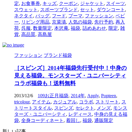
定
,
お食事券
,
キッズ
,
クーポン
,
ジャケット
,
スイーツ
,
スウェット
,
スポーツブランド
,
セット
,
ダウンコート
,
ネクタイ
,
バッグ
,
フード
,
プーマ
,
ファッション
,
ベビ
ー
,
リビング用品
,
京菜漬
,
人気の福袋
,
先行予約
,
再入
荷
,
呉服
,
数量限定
,
本沢庵
,
福袋
,
詰めあわせ
,
限定
,
雑
貨
,
高品質
,
高島屋
ファッション
ブランド福袋
［スピンズ］2014年福袋先行受付中！中身の
見える福袋。モンスターズ・ユニバーシティ
コラボ福袋も！送料無料
2013/12/6
109お正月福袋
,
2014年
,
Apply
,
Popteen
,
tricolour
,
アイテム
,
カジュアル
,
コラボ
,
ストリート
,
ス
トリートスタイル
,
スピンズ
,
セレクト
,
メンズ
,
モンス
ターズ・ユニバーシティ
,
レディース
,
中身の見える福
袋
,
全身コーディネート
,
着回し
,
福袋
,
通販限定
新しい記事