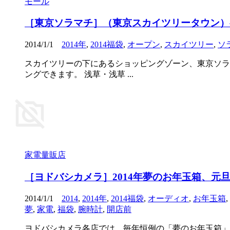
モール
［東京ソラマチ］（東京スカイツリータウン）
2014/1/1
2014年
,
2014福袋
,
オープン
,
スカイツリー
,
ソ
スカイツリーの下にあるショッピングゾーン、東京ソラマチ
ングできます。 浅草・浅草 ...
家電量販店
［ヨドバシカメラ］2014年夢のお年玉箱、元
2014/1/1
2014
,
2014年
,
2014福袋
,
オーディオ
,
お年玉箱
,
夢
,
家電
,
福袋
,
腕時計
,
開店前
ヨドバシカメラ各店では、毎年恒例の「夢のお年玉箱」（