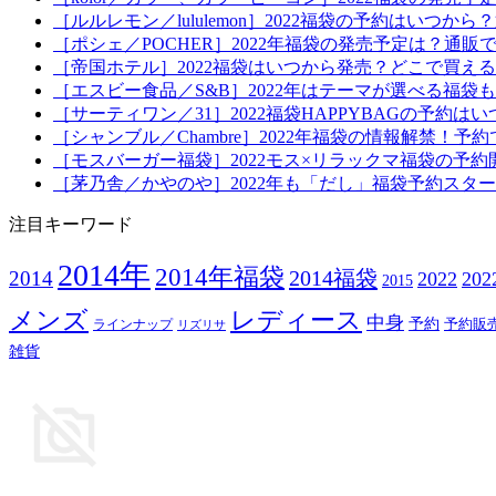
［ルルレモン／lululemon］2022福袋の予約はい
［ポシェ／POCHER］2022年福袋の発売予定は？通販
［帝国ホテル］2022福袋はいつから発売？どこで買え
［エスビー食品／S&B］2022年はテーマが選べる福
［サーティワン／31］2022福袋HAPPYBAGの予約
［シャンブル／Chambre］2022年福袋の情報解禁
［モスバーガー福袋］2022モス×リラックマ福袋の予
［茅乃舎／かやのや］2022年も「だし」福袋予約スタ
注目キーワード
2014年
2014年福袋
2014福袋
2014
2022
20
2015
メンズ
レディース
中身
予約
予約販
ラインナップ
リズリサ
雑貨