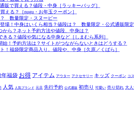
つから？通販で買える？値段・中身［ラッキーバッグ］
で買える？［nugu・お年玉クーポン］
る？ 数量限定・スヌーピー
袋も登場！中身はいくら相当？値段は？ 数量限定・公式通販限定
はいつから？ネット予約方法や値段、中身は？
！予約できる？値段や気になる中身など［しまむら系列］
約開始！予約方法は？サイトがつながらないときはどうする？
ート！福袋限定商品入り。値段や、中身［久原／くばら］
お得
アイテム
22年福袋
キッズ
クーポン
アウター
アクセサリー
コ
人気
初売り
先行予約
売り切れ
大人
売
元旦
可愛い
人気ブランド
公式通販