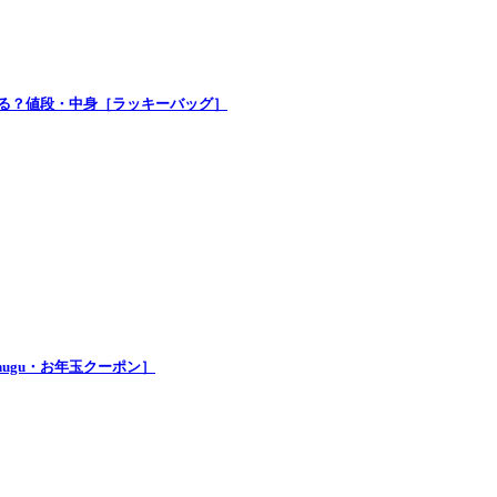
買える？値段・中身［ラッキーバッグ］
nugu・お年玉クーポン］