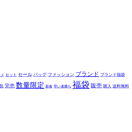
ブランド
セール
バッグ
ファッション
ブランド福袋
セット
スメ
福袋
数量限定
販売
完売
購入
気
送料無料
新春
早い者勝ち