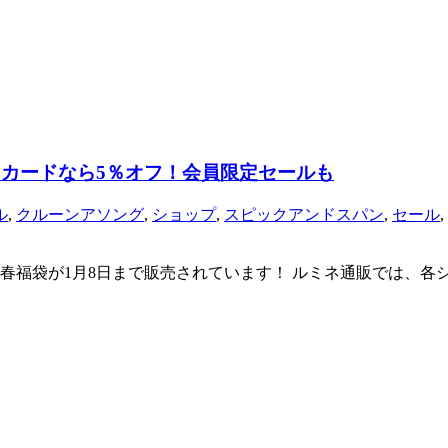
ネカードなら5％オフ！会員限定セールも
ル
,
クルーンアソング
,
ショップ
,
スピックアンドスパン
,
セール
,
春福袋が1月8日まで販売されています！ ルミネ通販では、各ショ