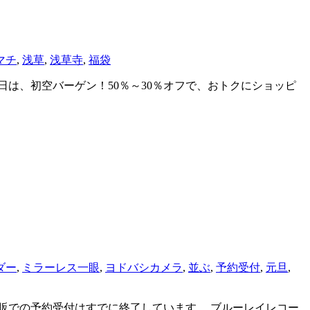
マチ
,
浅草
,
浅草寺
,
福袋
5日は、初空バーゲン！50％～30％オフで、おトクにショッピ
ダー
,
ミラーレス一眼
,
ヨドバシカメラ
,
並ぶ
,
予約受付
,
元旦
,
通販での予約受付はすでに終了しています。 ブルーレイレコー