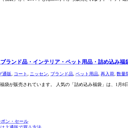
ー・ブランド品・インテリア・ペット用品・詰め込み福
グ通販
,
コート
,
ニッセン
,
ブランド品
,
ペット用品
,
再入荷
,
数量
年福袋が販売されています。 人気の「詰め込み福袋」は、1月8
ーポン・セール
予定は？通販で買う方法