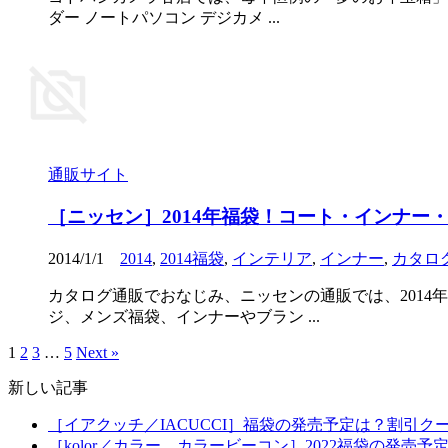
ダー ノートパソコン デジカメ ...
通販サイト
［ニッセン］2014年福袋！コート・インナ
2014/1/1
2014
,
2014福袋
,
インテリア
,
インナー
,
カタロ
カタログ通販でおなじみ、ニッセンの通販では、2014
ジ、メンズ福袋、インナーやブラン ...
1
2
3
…
5
Next »
新しい記事
［イアクッチ／IACUCCI］福袋の発売予定は？割引ク
［kolor／カラー、カラービーコン］2022福袋の発売