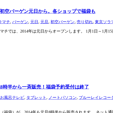
初空バーゲン元日から。各ショップで福袋も
ラマチ
,
バーゲン
,
元日
,
元旦
,
初空バーゲン
,
売り切れ
,
東京ソラ
では、2014年は元日からオープンします。 1月1日～1月1
旦8時半から一斉販売！福袋予約受付は終了
お風呂テレビ
,
タブレット
,
ノートパソコン
,
ブルーレイレコー
福袋）が、2014年も元旦8時半から販売されます。 ネット