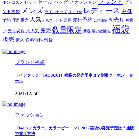
ブランド
セール
バッグ
ファッション
ブラ
ポン
セット
コスメ
メンズ
レディース
中身
ンド福袋
ラインナップ
リズリサ
人気
初売り
先行予約
予約
予約販売
元旦
可愛
人気ブランド
公式通販
福袋
数量限定
完売
売り切れ
大人気
い
新春
早い者勝ち
販売
購入
送料無料
雑貨
ブランド福袋
［イアクッチ／IACUCCI］福袋の発売予定は？割引クーポン・セ
ール
2021/12/24
ファッション
［kolor／カラー、カラービーコン］2022福袋の発売予定は？通販
で買う方法