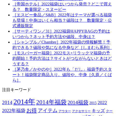
［帝国ホテル］2022福袋はいつから発売？どこで買え
る？ 数量限定・スヌーピー
［エスビー食品／S&B］2022年はテーマが選べる福袋
も登場！中身はいくら相当？値段は？ 数量限定・公
式通販限定
［サーティワン／31］2022福袋HAPPYBAGの予約は
いつから？ネット予約方法や値段、中身は？
［シャンブル／Chambre］2022年福袋の情報解禁！予
約できる？値段や気になる中身など［しまむら系列］
［モスバーガー福袋］2022モス×リラックマ福袋の予
約開始！予約方法は？サイトがつながらないときはど
うする？
［茅乃舎／かやのや］2022年も「だし」福袋予約スタ
ート！福袋限定商品入り。値段や、中身［久原／くば
ら］
注目キーワード
2014年
2014年福袋
2014福袋
2014
2022
2015
お得
アイテム
2022年福袋
キッズ
クー
アウター
アクセサリー