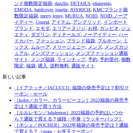
ンド個数限定福袋
,
dazzlin
,
DETAILS
,
elianegigi
,
EMODA
,
hardcover
,
jouetie
,
JOYRICH
,
KMCブランド個
数限定福袋
,
merry jenny
,
MURUA
,
NOID
,
NOID.ノーア
イディー
,
Ungrid
,
アイテム
,
アングリッド
,
インポート
ブランド
,
エモダ
,
エリアーヌジジ
,
お得
,
カンビオ
,
ジュ
エティ
,
ダズリン
,
ディテールズ
,
ノーアイディー
,
ハー
ドカバー
,
ファッション
,
ブランド福袋
,
ブルホーン
,
ミ
ックス
,
ムルーア
,
メリージェニー
,
メンズ
,
メンズカジ
ュアル
,
メンズファッション
,
メンズファッション通販
サイト
,
メンズ福袋
,
ラインナップ
,
予約
,
予約受付
,
個数
限定
,
福袋
,
購入
,
送料無料
,
通販サイト
新しい記事
［イアクッチ／IACUCCI］福袋の発売予定は？割引ク
ーポン・セール
［kolor／カラー、カラービーコン］2022福袋の発売予
定は？通販で買う方法
［ルルレモン／lululemon］2022福袋の予約はいつか
ら？通販で買える？値段・中身［ラッキーバッグ］
［ポシェ／POCHER］2022年福袋の発売予定は？通販
で買える？［nugu・お年玉クーポン］