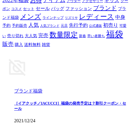
お得
アイテム
2022年福袋
キッズ
クー
アウター
アクセサリー
ブランド
セール
バッグ
ファッション
ブラ
ポン
セット
コスメ
メンズ
レディース
中身
ンド福袋
ラインナップ
リズリサ
人気
初売り
先行予約
予約
予約販売
元旦
可愛
人気ブランド
公式通販
福袋
数量限定
完売
売り切れ
大人気
い
新春
早い者勝ち
販売
購入
送料無料
雑貨
ブランド福袋
［イアクッチ／IACUCCI］福袋の発売予定は？割引クーポン・セ
ール
2021/12/24