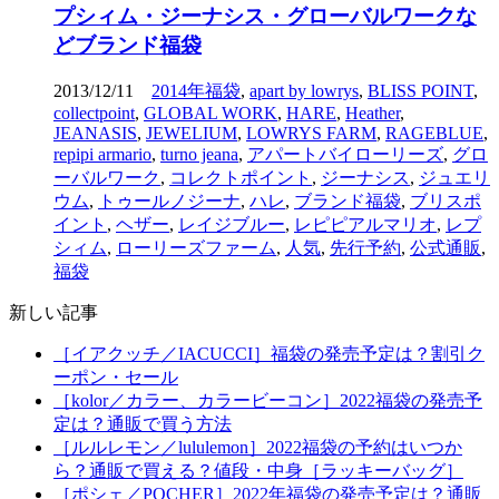
プシィム・ジーナシス・グローバルワークな
どブランド福袋
2013/12/11
2014年福袋
,
apart by lowrys
,
BLISS POINT
,
collectpoint
,
GLOBAL WORK
,
HARE
,
Heather
,
JEANASIS
,
JEWELIUM
,
LOWRYS FARM
,
RAGEBLUE
,
repipi armario
,
turno jeana
,
アパートバイローリーズ
,
グロ
ーバルワーク
,
コレクトポイント
,
ジーナシス
,
ジュエリ
ウム
,
トゥールノジーナ
,
ハレ
,
ブランド福袋
,
ブリスポ
イント
,
ヘザー
,
レイジブルー
,
レピピアルマリオ
,
レプ
シィム
,
ローリーズファーム
,
人気
,
先行予約
,
公式通販
,
福袋
新しい記事
［イアクッチ／IACUCCI］福袋の発売予定は？割引ク
ーポン・セール
［kolor／カラー、カラービーコン］2022福袋の発売予
定は？通販で買う方法
［ルルレモン／lululemon］2022福袋の予約はいつか
ら？通販で買える？値段・中身［ラッキーバッグ］
［ポシェ／POCHER］2022年福袋の発売予定は？通販