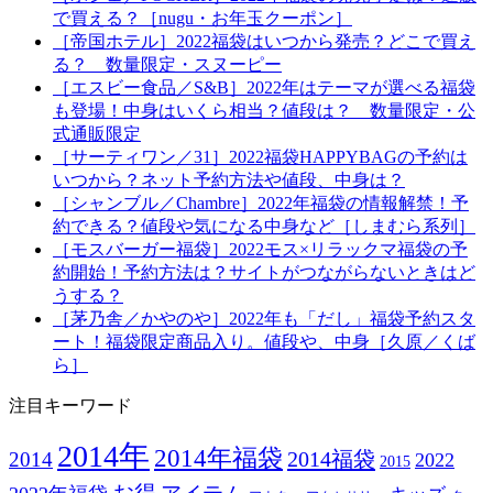
で買える？［nugu・お年玉クーポン］
［帝国ホテル］2022福袋はいつから発売？どこで買え
る？ 数量限定・スヌーピー
［エスビー食品／S&B］2022年はテーマが選べる福袋
も登場！中身はいくら相当？値段は？ 数量限定・公
式通販限定
［サーティワン／31］2022福袋HAPPYBAGの予約は
いつから？ネット予約方法や値段、中身は？
［シャンブル／Chambre］2022年福袋の情報解禁！予
約できる？値段や気になる中身など［しまむら系列］
［モスバーガー福袋］2022モス×リラックマ福袋の予
約開始！予約方法は？サイトがつながらないときはど
うする？
［茅乃舎／かやのや］2022年も「だし」福袋予約スタ
ート！福袋限定商品入り。値段や、中身［久原／くば
ら］
注目キーワード
2014年
2014年福袋
2014福袋
2014
2022
2015