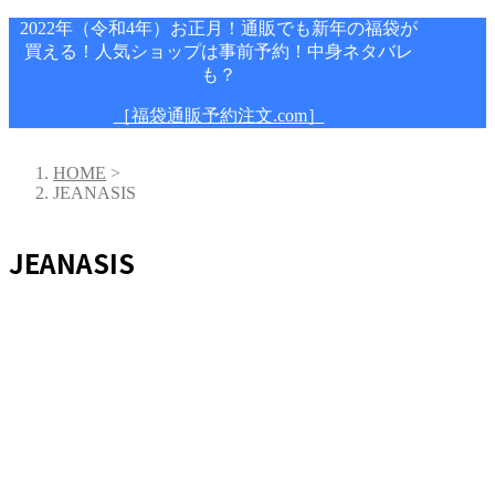
2022年（令和4年）お正月！通販でも新年の福袋が
買える！人気ショップは事前予約！中身ネタバレ
も？
［福袋通販予約注文.com］
HOME
>
JEANASIS
JEANASIS