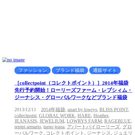
ファッション
ブランド福袋
通販サイト
［collectpoint（コレクトポイント）］2014年福袋
先行予約開始！ローリーズファーム・レプシィム・
ジーナシス・グローバルワークなどブランド福袋
2013/12/11
2014年福袋
,
apart by lowrys
,
BLISS POINT
,
collectpoint
,
GLOBAL WORK
,
HARE
,
Heather
,
JEANASIS
,
JEWELIUM
,
LOWRYS FARM
,
RAGEBLUE
,
repipi armario
,
turno jeana
,
アパートバイローリーズ
,
グロ
ーバルワーク
,
コレクトポイント
,
ジーナシス
,
ジュエリ