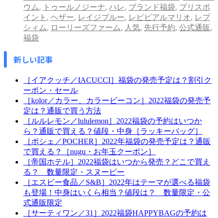
ウム
,
トゥールノジーナ
,
ハレ
,
ブランド福袋
,
ブリスポ
イント
,
ヘザー
,
レイジブルー
,
レピピアルマリオ
,
レプ
シィム
,
ローリーズファーム
,
人気
,
先行予約
,
公式通販
,
福袋
新しい記事
［イアクッチ／IACUCCI］福袋の発売予定は？割引ク
ーポン・セール
［kolor／カラー、カラービーコン］2022福袋の発売予
定は？通販で買う方法
［ルルレモン／lululemon］2022福袋の予約はいつか
ら？通販で買える？値段・中身［ラッキーバッグ］
［ポシェ／POCHER］2022年福袋の発売予定は？通販
で買える？［nugu・お年玉クーポン］
［帝国ホテル］2022福袋はいつから発売？どこで買え
る？ 数量限定・スヌーピー
［エスビー食品／S&B］2022年はテーマが選べる福袋
も登場！中身はいくら相当？値段は？ 数量限定・公
式通販限定
［サーティワン／31］2022福袋HAPPYBAGの予約は