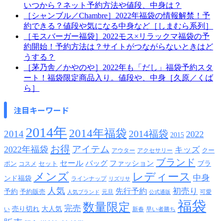
いつから？ネット予約方法や値段、中身は？
［シャンブル／Chambre］2022年福袋の情報解禁！予
約できる？値段や気になる中身など［しまむら系列］
［モスバーガー福袋］2022モス×リラックマ福袋の予
約開始！予約方法は？サイトがつながらないときはど
うする？
［茅乃舎／かやのや］2022年も「だし」福袋予約スタ
ート！福袋限定商品入り。値段や、中身［久原／くば
ら］
注目キーワード
2014年
2014年福袋
2014福袋
2014
2022
2015
お得
アイテム
2022年福袋
キッズ
クー
アウター
アクセサリー
ブランド
セール
バッグ
ファッション
ブラ
ポン
セット
コスメ
メンズ
レディース
中身
ンド福袋
ラインナップ
リズリサ
人気
初売り
先行予約
予約
予約販売
元旦
可愛
人気ブランド
公式通販
福袋
数量限定
完売
売り切れ
大人気
い
新春
早い者勝ち