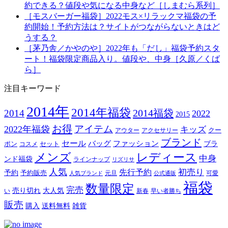
約できる？値段や気になる中身など［しまむら系列］
［モスバーガー福袋］2022モス×リラックマ福袋の予
約開始！予約方法は？サイトがつながらないときはど
うする？
［茅乃舎／かやのや］2022年も「だし」福袋予約スタ
ート！福袋限定商品入り。値段や、中身［久原／くば
ら］
注目キーワード
2014年
2014年福袋
2014福袋
2014
2022
2015
お得
アイテム
2022年福袋
キッズ
クー
アウター
アクセサリー
ブランド
セール
バッグ
ファッション
ブラ
ポン
セット
コスメ
メンズ
レディース
中身
ンド福袋
ラインナップ
リズリサ
人気
初売り
先行予約
予約
予約販売
元旦
可愛
人気ブランド
公式通販
福袋
数量限定
完売
売り切れ
大人気
い
新春
早い者勝ち
販売
購入
送料無料
雑貨