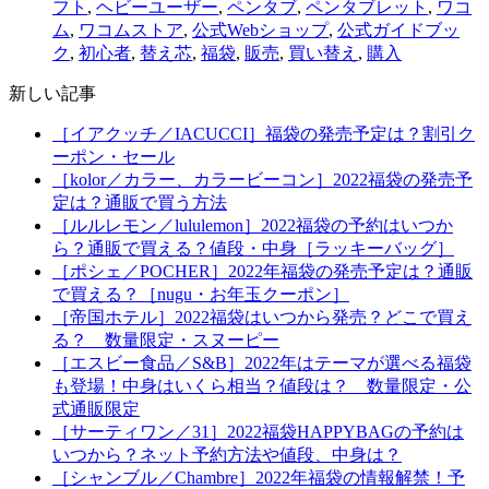
フト
,
ヘビーユーザー
,
ペンタブ
,
ペンタブレット
,
ワコ
ム
,
ワコムストア
,
公式Webショップ
,
公式ガイドブッ
ク
,
初心者
,
替え芯
,
福袋
,
販売
,
買い替え
,
購入
新しい記事
［イアクッチ／IACUCCI］福袋の発売予定は？割引ク
ーポン・セール
［kolor／カラー、カラービーコン］2022福袋の発売予
定は？通販で買う方法
［ルルレモン／lululemon］2022福袋の予約はいつか
ら？通販で買える？値段・中身［ラッキーバッグ］
［ポシェ／POCHER］2022年福袋の発売予定は？通販
で買える？［nugu・お年玉クーポン］
［帝国ホテル］2022福袋はいつから発売？どこで買え
る？ 数量限定・スヌーピー
［エスビー食品／S&B］2022年はテーマが選べる福袋
も登場！中身はいくら相当？値段は？ 数量限定・公
式通販限定
［サーティワン／31］2022福袋HAPPYBAGの予約は
いつから？ネット予約方法や値段、中身は？
［シャンブル／Chambre］2022年福袋の情報解禁！予