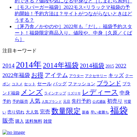
約できる？値段や気になる中身など［しまむら系列］
［モスバーガー福袋］2022モス×リラックマ福袋の予
約開始！予約方法は？サイトがつながらないときはど
うする？
［茅乃舎／かやのや］2022年も「だし」福袋予約スタ
ート！福袋限定商品入り。値段や、中身［久原／くば
ら］
注目キーワード
2014年
2014年福袋
2014福袋
2014
2022
2015
お得
アイテム
2022年福袋
キッズ
クー
アウター
アクセサリー
ブランド
セール
バッグ
ファッション
ブラ
ポン
セット
コスメ
メンズ
レディース
中身
ンド福袋
ラインナップ
リズリサ
人気
初売り
先行予約
予約
予約販売
元旦
可愛
人気ブランド
公式通販
福袋
数量限定
完売
売り切れ
大人気
い
新春
早い者勝ち
販売
購入
送料無料
雑貨