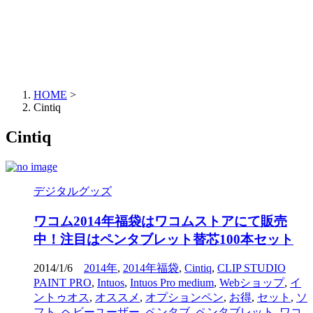
HOME
>
Cintiq
Cintiq
デジタルグッズ
ワコム2014年福袋はワコムストアにて販売
中！注目はペンタブレット替芯100本セット
2014/1/6
2014年
,
2014年福袋
,
Cintiq
,
CLIP STUDIO
PAINT PRO
,
Intuos
,
Intuos Pro medium
,
Webショップ
,
イ
ントゥオス
,
オススメ
,
オプションペン
,
お得
,
セット
,
ソ
フト
,
ヘビーユーザー
,
ペンタブ
,
ペンタブレット
,
ワコ