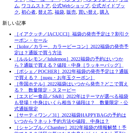
ム
,
ワコムストア
,
公式Webショップ
,
公式ガイドブッ
ク
,
初心者
,
替え芯
,
福袋
,
販売
,
買い替え
,
購入
新しい記事
［イアクッチ／IACUCCI］福袋の発売予定は？割引ク
ーポン・セール
［kolor／カラー、カラービーコン］2022福袋の発売予
定は？通販で買う方法
［ルルレモン／lululemon］2022福袋の予約はいつか
ら？通販で買える？値段・中身［ラッキーバッグ］
［ポシェ／POCHER］2022年福袋の発売予定は？通販
で買える？［nugu・お年玉クーポン］
［帝国ホテル］2022福袋はいつから発売？どこで買え
る？ 数量限定・スヌーピー
［エスビー食品／S&B］2022年はテーマが選べる福袋
も登場！中身はいくら相当？値段は？ 数量限定・公
式通販限定
［サーティワン／31］2022福袋HAPPYBAGの予約は
いつから？ネット予約方法や値段、中身は？
［シャンブル／Chambre］2022年福袋の情報解禁！予