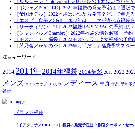
［ルルレモン／lululemon］2022福袋の予約はい
［ポシェ／POCHER］2022年福袋の発売予定は？通販
［帝国ホテル］2022福袋はいつから発売？どこで買え
［エスビー食品／S&B］2022年はテーマが選べる福
［サーティワン／31］2022福袋HAPPYBAGの予約
［シャンブル／Chambre］2022年福袋の情報解禁
［モスバーガー福袋］2022モス×リラックマ福袋の予
［茅乃舎／かやのや］2022年も「だし」福袋予約スタ
注目キーワード
2014年
2014年福袋
2014福袋
2014
2022
20
2015
メンズ
レディース
中身
予約
予約販
ラインナップ
リズリサ
雑貨
ブランド福袋
［イアクッチ／IACUCCI］福袋の発売予定は？割引クーポン・セー