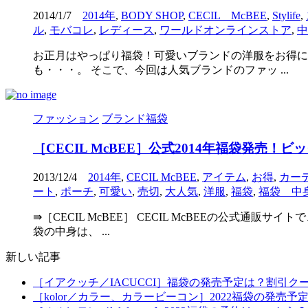
2014/1/7
2014年
,
BODY SHOP
,
CECIL McBEE
,
Stylife
,
ル
,
モバコレ
,
レディース
,
ワールドオンラインストア
,
中
お正月はやっぱり福袋！可愛いブランドの洋服をお得に
も・・・。 そこで、今回は人気ブランドのファッ ...
ファッション
ブランド福袋
［CECIL McBEE］公式2014年福袋発
2013/12/4
2014年
,
CECIL McBEE
,
アイテム
,
お得
,
カー
ート
,
ポーチ
,
可愛い
,
売切
,
大人気
,
洋服
,
福袋
,
福袋 中
⇛［CECIL McBEE］ CECIL McBEEの公式
袋の中身は、 ...
新しい記事
［イアクッチ／IACUCCI］福袋の発売予定は？割引ク
［kolor／カラー、カラービーコン］2022福袋の発売