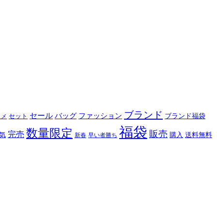
ブランド
セール
バッグ
ファッション
ブランド福袋
セット
スメ
福袋
数量限定
販売
完売
購入
気
送料無料
新春
早い者勝ち