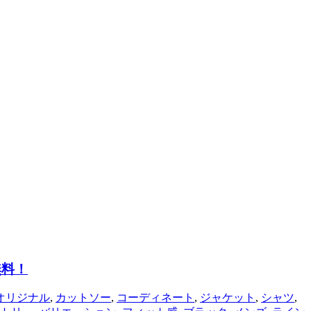
無料！
オリジナル
,
カットソー
,
コーディネート
,
ジャケット
,
シャツ
,