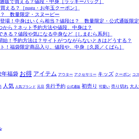
つから？通販で買える？値段・中身［ラッキーバッグ］
で買える？［nugu・お年玉クーポン］
る？ 数量限定・スヌーピー
袋も登場！中身はいくら相当？値段は？ 数量限定・公式通販限定
はいつから？ネット予約方法や値段、中身は？
！予約できる？値段や気になる中身など［しまむら系列］
約開始！予約方法は？サイトがつながらないときはどうする？
ート！福袋限定商品入り。値段や、中身［久原／くばら］
お得
アイテム
22年福袋
キッズ
クーポン
アウター
アクセサリー
コ
人気
初売り
先行予約
売り切れ
大人
売
元旦
可愛い
人気ブランド
公式通販
ル