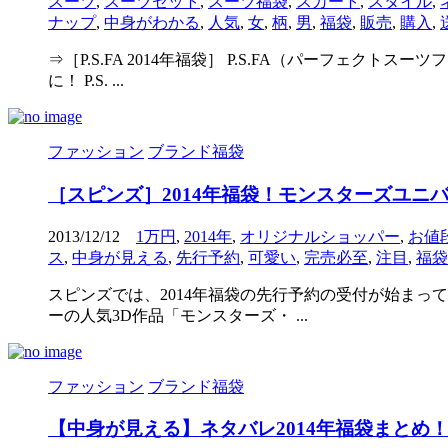
スーツ
,
スーツセット
,
スーツ福袋
,
スカート
,
スタイル
,
ナップ
,
中身がわかる
,
人気
,
女
,
柄
,
男
,
福袋
,
販売
,
購入
,
⇒［P.S.FA 2014年福袋］ P.S.FA（パーフェ
に！ P.S. ...
ファッション
ブランド福袋
［スピンズ］2014年福袋！モンスターズユニ
2013/12/12
1万円
,
2014年
,
オリジナルショッパー
,
お値
ス
,
中身が見える
,
先行予約
,
可愛い
,
完売必至
,
注目
,
福袋
スピンズでは、2014年福袋の先行予約の受付が始まっ
ーの人気3D作品「モンスターズ・ ...
ファッション
ブランド福袋
【中身が見える】ネタバレ2014年福袋まとめ