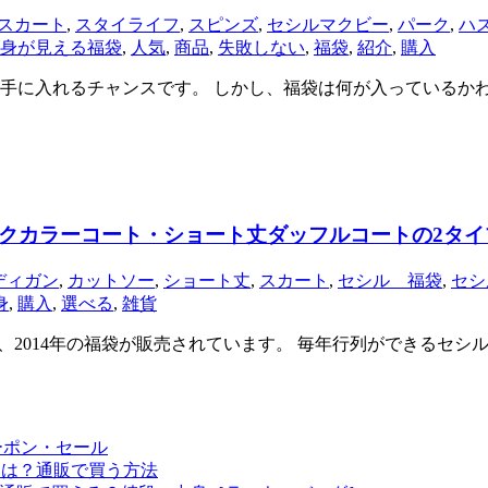
スカート
,
スタイライフ
,
スピンズ
,
セシルマクビー
,
パーク
,
ハ
身が見える福袋
,
人気
,
商品
,
失敗しない
,
福袋
,
紹介
,
購入
手に入れるチャンスです。 しかし、福袋は何が入っているか
売！ビックカラーコート・ショート丈ダッフルコートの2タ
ディガン
,
カットソー
,
ショート丈
,
スカート
,
セシル 福袋
,
セシ
身
,
購入
,
選べる
,
雑貨
通販サイトで、2014年の福袋が販売されています。 毎年行列ができ
ーポン・セール
予定は？通販で買う方法