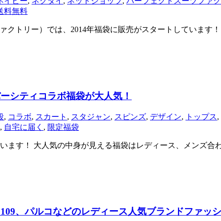
ネイビー
,
ネクタイ
,
ネットショップ
,
パーフェクトスーツファク
送料無料
クトスーツファクトリー）では、2014年福袋に販売がスタートしてい
バーシティコラボ福袋が大人気！
段
,
コラボ
,
スカート
,
スタジャン
,
スピンズ
,
デザイン
,
トップス
,
,
自宅に届く
,
限定福袋
ています！ 大人気の中身が見える福袋はレディース、メンズ合
！109、パルコなどのレディース人気ブランドファッ