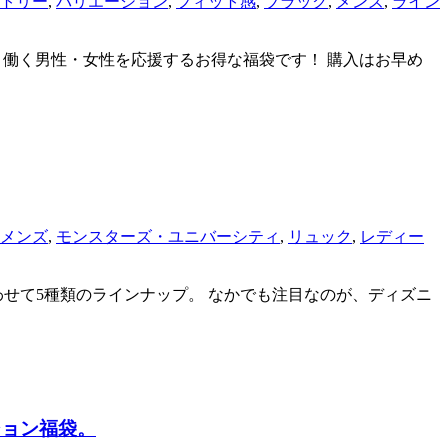
トリー
,
バリエーション
,
フィット感
,
ブラック
,
メンズ
,
ライン
ます！ 働く男性・女性を応援するお得な福袋です！ 購入はお早め
メンズ
,
モンスターズ・ユニバーシティ
,
リュック
,
レディー
わせて5種類のラインナップ。 なかでも注目なのが、ディズニ
ション福袋。