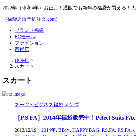
2022年（令和4年）お正月！通販でも新年の福袋が買える
［福袋通販予約注文.com］
ブランド福袋
ECモール
ファッション
百貨店
HOME
>
スカート
スカート
スーツ・ビジネス福袋
メンズ
［P.S.FA］2014年福袋販売中！Pefect Su
2013/12/19
2014年
,
BB体
,
HAPPYBAG
,
P.S.FA
,
P.S.F