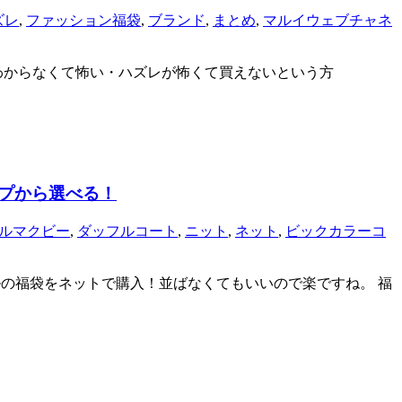
ズレ
,
ファッション福袋
,
ブランド
,
まとめ
,
マルイウェブチャネ
わからなくて怖い・ハズレが怖くて買えないという方
イプから選べる！
ルマクビー
,
ダッフルコート
,
ニット
,
ネット
,
ビックカラーコ
るセシルの福袋をネットで購入！並ばなくてもいいので楽ですね。 福