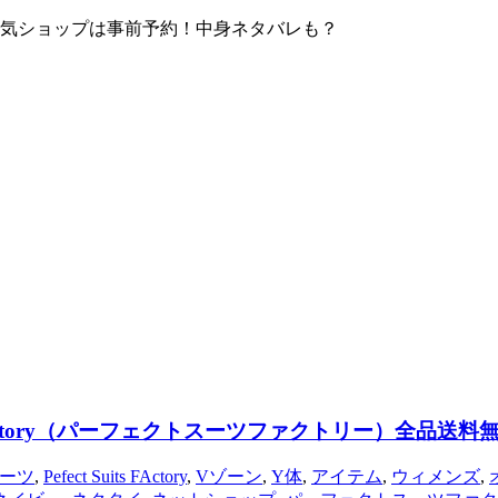
！人気ショップは事前予約！中身ネタバレも？
its FActory（パーフェクトスーツファクトリー）全品送料
Aスーツ
,
Pefect Suits FActory
,
Vゾーン
,
Y体
,
アイテム
,
ウィメンズ
,