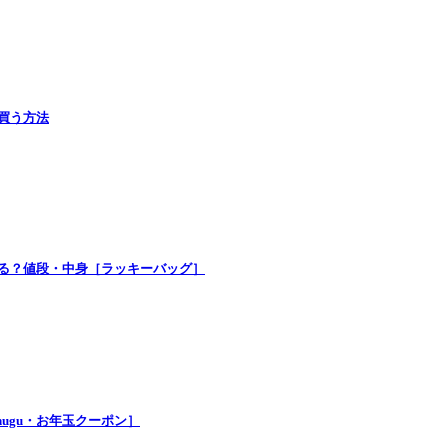
で買う方法
買える？値段・中身［ラッキーバッグ］
nugu・お年玉クーポン］