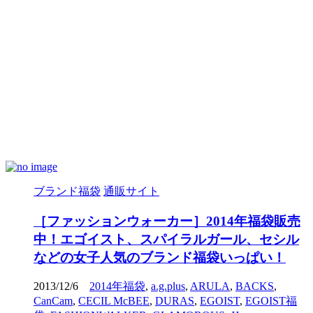
ブランド福袋
通販サイト
［ファッションウォーカー］2014年福袋販売
中！エゴイスト、スパイラルガール、セシル
などの女子人気のブランド福袋いっぱい！
2013/12/6
2014年福袋
,
a.g.plus
,
ARULA
,
BACKS
,
CanCam
,
CECIL McBEE
,
DURAS
,
EGOIST
,
EGOIST福