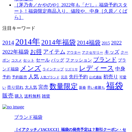
［茅乃舎／かやのや］2022年も「だし」福袋予約スタ
ート！福袋限定商品入り。値段や、中身［久原／くば
ら］
注目キーワード
2014年
2014年福袋
2014福袋
2014
2022
2015
お得
アイテム
2022年福袋
キッズ
クー
アウター
アクセサリー
ブランド
セール
バッグ
ファッション
ブラ
ポン
セット
コスメ
メンズ
レディース
中身
ンド福袋
ラインナップ
リズリサ
人気
初売り
先行予約
予約
予約販売
元旦
可愛
人気ブランド
公式通販
福袋
数量限定
完売
売り切れ
大人気
い
新春
早い者勝ち
販売
購入
送料無料
雑貨
ブランド福袋
［イアクッチ／IACUCCI］福袋の発売予定は？割引クーポン・セ