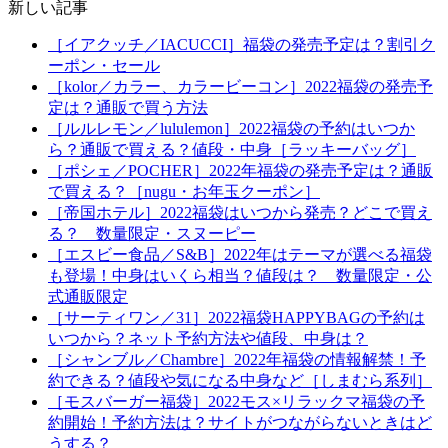
新しい記事
［イアクッチ／IACUCCI］福袋の発売予定は？割引ク
ーポン・セール
［kolor／カラー、カラービーコン］2022福袋の発売予
定は？通販で買う方法
［ルルレモン／lululemon］2022福袋の予約はいつか
ら？通販で買える？値段・中身［ラッキーバッグ］
［ポシェ／POCHER］2022年福袋の発売予定は？通販
で買える？［nugu・お年玉クーポン］
［帝国ホテル］2022福袋はいつから発売？どこで買え
る？ 数量限定・スヌーピー
［エスビー食品／S&B］2022年はテーマが選べる福袋
も登場！中身はいくら相当？値段は？ 数量限定・公
式通販限定
［サーティワン／31］2022福袋HAPPYBAGの予約は
いつから？ネット予約方法や値段、中身は？
［シャンブル／Chambre］2022年福袋の情報解禁！予
約できる？値段や気になる中身など［しまむら系列］
［モスバーガー福袋］2022モス×リラックマ福袋の予
約開始！予約方法は？サイトがつながらないときはど
うする？