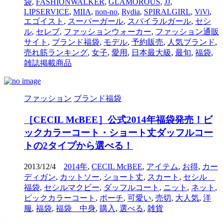
袋
,
FASHIONWALKER
,
GLAMOROUS
,
JJ
,
LIPSERVICE
,
MIIA
,
non-no
,
Rydia
,
SPIRALGIRL
,
ViVi
,
エゴイスト
,
スーパーガール
,
スパイラルガール
,
セシ
ル
,
セレブ
,
ファッションウォーカー
,
ファッション通販
サイト
,
ブランド福袋
,
モデル
,
予約販売
,
人気ブランド
,
売れ筋ランキング
,
女子
,
愛用
,
日本最大級
,
最旬
,
福袋
,
雑誌掲載商品
ファッション
ブランド福袋
［CECIL McBEE］公式2014年福袋発売！ビ
ックカラーコート・ショート丈ダッフルコー
トの2タイプから選べる！
2013/12/4
2014年
,
CECIL McBEE
,
アイテム
,
お得
,
カー
ディガン
,
カットソー
,
ショート丈
,
スカート
,
セシル
福袋
,
セシルマクビー
,
ダッフルコート
,
ニット
,
ネット
,
ビックカラーコート
,
ポーチ
,
可愛い
,
売切
,
大人気
,
洋
服
,
福袋
,
福袋 中身
,
購入
,
選べる
,
雑貨