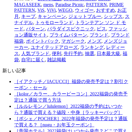
MAGASEEK
,
mens
,
Paradise Picnic
,
PATTERN
,
PRIME
PATTERN
,
ViS
,
ViVi
,
WEGO
,
ウィゴー
,
おすすめ
,
お正
月
,
キープ
,
キャンペーン
,
ジェットブルー
,
シップス
,
ス
ナイデル
,
トゥモローランド
,
トランテアン ソン ド モ
ード
,
パターン
,
パラダイスピクニック
,
ビス
,
ファッシ
ョン通販サイト
,
プライムパターン
,
ブランド
,
ブランド
福袋
,
ポイントバック
,
マガシーク
,
メンズ
,
メンズジョ
ーカー
,
ユナイテッドアローズ
,
ランキング
,
レディー
ス
,
人気ブランド
,
便利
,
先行予約
,
抽選
,
日本最大級
,
福
袋
,
自宅に届く
,
雑誌掲載
新しい記事
［イアクッチ／IACUCCI］福袋の発売予定は？割引ク
ーポン・セール
［kolor／カラー、カラービーコン］2022福袋の発売予
定は？通販で買う方法
［ルルレモン／lululemon］2022福袋の予約はいつか
ら？通販で買える？値段・中身［ラッキーバッグ］
［ポシェ／POCHER］2022年福袋の発売予定は？通販
で買える？［nugu・お年玉クーポン］
［帝国ホテル］2022福袋はいつから発売？どこで買え