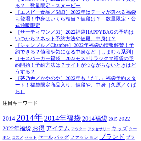
る？ 数量限定・スヌーピー
［エスビー食品／S&B］2022年はテーマが選べる福袋
も登場！中身はいくら相当？値段は？ 数量限定・公
式通販限定
［サーティワン／31］2022福袋HAPPYBAGの予約は
いつから？ネット予約方法や値段、中身は？
［シャンブル／Chambre］2022年福袋の情報解禁！予
約できる？値段や気になる中身など［しまむら系列］
［モスバーガー福袋］2022モス×リラックマ福袋の予
約開始！予約方法は？サイトがつながらないときはど
うする？
［茅乃舎／かやのや］2022年も「だし」福袋予約スタ
ート！福袋限定商品入り。値段や、中身［久原／くば
ら］
注目キーワード
2014年
2014年福袋
2014福袋
2014
2022
2015
お得
アイテム
2022年福袋
キッズ
クー
アウター
アクセサリー
ブランド
セール
バッグ
ファッション
ブラ
ポン
セット
コスメ