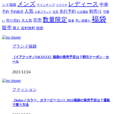
メンズ
レディース
中身
ンド福袋
ラインナップ
リズリサ
人気
初売り
先行予約
予約
予約販売
元旦
可愛
人気ブランド
公式通販
福袋
数量限定
完売
売り切れ
大人気
い
新春
早い者勝ち
販売
購入
送料無料
雑貨
ブランド福袋
［イアクッチ／IACUCCI］福袋の発売予定は？割引クーポン・セ
ール
2021/12/24
ファッション
［kolor／カラー、カラービーコン］2022福袋の発売予定は？通販
で買う方法