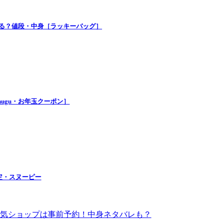
買える？値段・中身［ラッキーバッグ］
nugu・お年玉クーポン］
定・スヌーピー
！人気ショップは事前予約！中身ネタバレも？