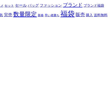
ブランド
セール
バッグ
ファッション
ブランド福袋
セット
スメ
福袋
数量限定
販売
完売
購入
気
送料無料
新春
早い者勝ち