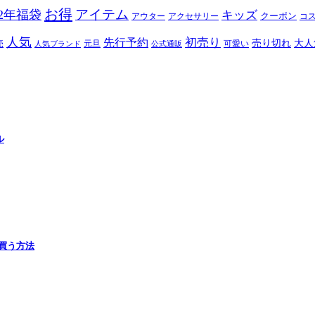
お得
アイテム
22年福袋
キッズ
クーポン
アウター
アクセサリー
コ
人気
初売り
先行予約
売り切れ
大人
売
元旦
可愛い
人気ブランド
公式通販
ル
で買う方法