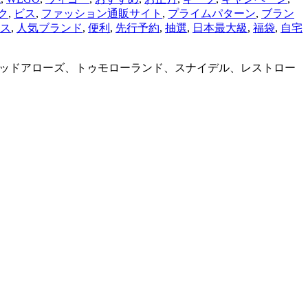
ク
,
ビス
,
ファッション通販サイト
,
プライムパターン
,
ブラン
ス
,
人気ブランド
,
便利
,
先行予約
,
抽選
,
日本最大級
,
福袋
,
自宅
ユナイテッドアローズ、トゥモローランド、スナイデル、レストロー