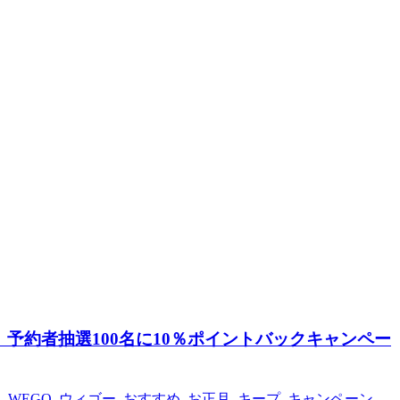
。予約者抽選100名に10％ポイントバックキャンペー
i
,
WEGO
,
ウィゴー
,
おすすめ
,
お正月
,
キープ
,
キャンペーン
,