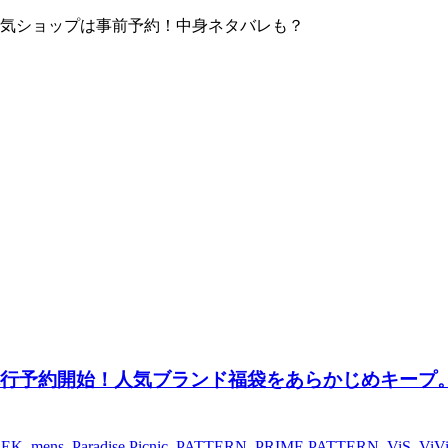
！人気ショップは事前予約！中身ネタバレも？
袋先行予約開始！人気ブランド福袋をあらかじめキープ
EEK
,
mens
,
Paradise Picnic
,
PATTERN
,
PRIME PATTERN
,
ViS
,
ViV