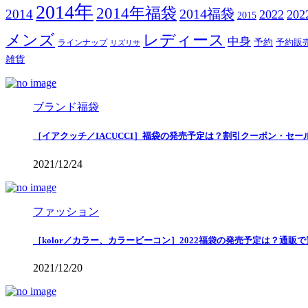
2014年
2014年福袋
2014福袋
2014
2022
20
2015
メンズ
レディース
中身
予約
予約販
ラインナップ
リズリサ
雑貨
ブランド福袋
［イアクッチ／IACUCCI］福袋の発売予定は？割引クーポン・セー
2021/12/24
ファッション
［kolor／カラー、カラービーコン］2022福袋の発売予定は？通販
2021/12/20