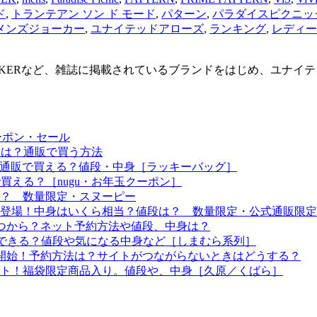
ド
,
トランテアン ソン ド モード
,
パターン
,
パラダイスピクニッ
メンズジョーカー
,
ユナイテッドアローズ
,
ランキング
,
レディー
Men’s JOKERなど、雑誌に掲載されているブランドをはじめ、
ーポン・セール
予定は？通販で買う方法
つから？通販で買える？値段・中身［ラッキーバッグ］
で買える？［nugu・お年玉クーポン］
る？ 数量限定・スヌーピー
袋も登場！中身はいくら相当？値段は？ 数量限定・公式通販限定
はいつから？ネット予約方法や値段、中身は？
！予約できる？値段や気になる中身など［しまむら系列］
約開始！予約方法は？サイトがつながらないときはどうする？
ート！福袋限定商品入り。値段や、中身［久原／くばら］