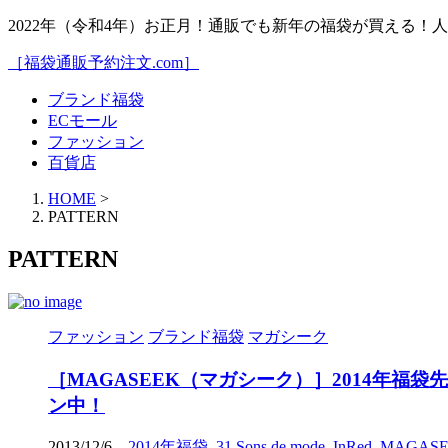
2022年（令和4年）お正月！通販でも新年の福袋が買える
［福袋通販予約注文.com］
ブランド福袋
ECモール
ファッション
百貨店
HOME
>
PATTERN
PATTERN
ファッション
ブランド福袋
マガシーク
［MAGASEEK（マガシーク）］2014年福
ン中！
2013/12/6
2014年福袋
,
31 Sons de mode
,
InRed
,
MAGAS