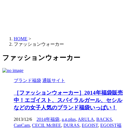
HOME
>
ファッションウォーカー
ファッションウォーカー
ブランド福袋
通販サイト
［ファッションウォーカー］2014年福袋販売
中！エゴイスト、スパイラルガール、セシル
などの女子人気のブランド福袋いっぱい！
2013/12/6
2014年福袋
,
a.g.plus
,
ARULA
,
BACKS
,
CanCam
,
CECIL McBEE
,
DURAS
,
EGOIST
,
EGOIST福