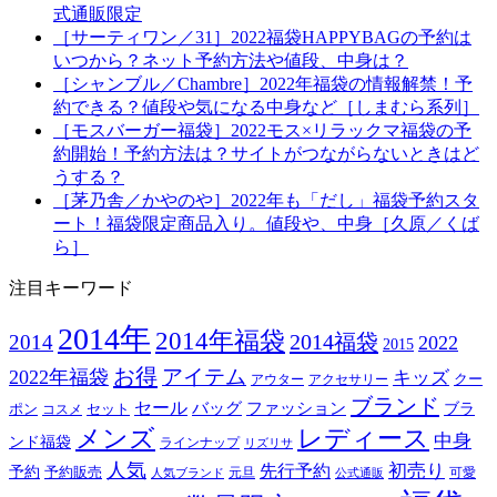
式通販限定
［サーティワン／31］2022福袋HAPPYBAGの予約は
いつから？ネット予約方法や値段、中身は？
［シャンブル／Chambre］2022年福袋の情報解禁！予
約できる？値段や気になる中身など［しまむら系列］
［モスバーガー福袋］2022モス×リラックマ福袋の予
約開始！予約方法は？サイトがつながらないときはど
うする？
［茅乃舎／かやのや］2022年も「だし」福袋予約スタ
ート！福袋限定商品入り。値段や、中身［久原／くば
ら］
注目キーワード
2014年
2014年福袋
2014福袋
2014
2022
2015
お得
アイテム
2022年福袋
キッズ
クー
アウター
アクセサリー
ブランド
セール
バッグ
ファッション
ブラ
ポン
セット
コスメ
メンズ
レディース
中身
ンド福袋
ラインナップ
リズリサ
人気
初売り
先行予約
予約
予約販売
元旦
可愛
人気ブランド
公式通販