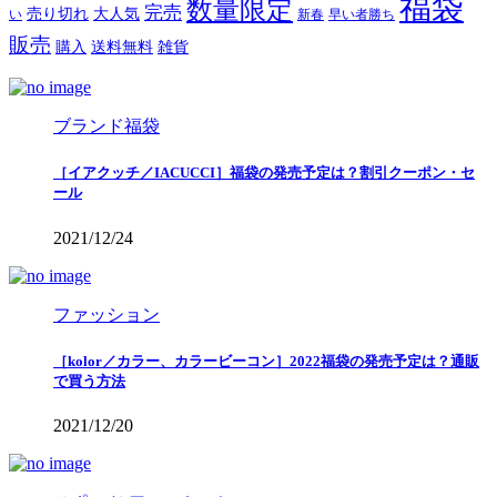
福袋
数量限定
完売
売り切れ
大人気
い
新春
早い者勝ち
販売
購入
送料無料
雑貨
ブランド福袋
［イアクッチ／IACUCCI］福袋の発売予定は？割引クーポン・セ
ール
2021/12/24
ファッション
［kolor／カラー、カラービーコン］2022福袋の発売予定は？通販
で買う方法
2021/12/20