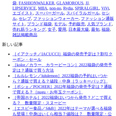
袋
,
FASHIONWALKER
,
GLAMOROUS
,
JJ
,
LIPSERVICE
,
MIIA
,
non-no
,
Rydia
,
SPIRALGIRL
,
ViVi
,
エゴイスト
,
スーパーガール
,
スパイラルガール
,
セシ
ル
,
セレブ
,
ファッションウォーカー
,
ファッション通販
サイト
,
ブランド福袋
,
モデル
,
予約販売
,
人気ブランド
,
売れ筋ランキング
,
女子
,
愛用
,
日本最大級
,
最旬
,
福袋
,
雑誌掲載商品
新しい記事
［イアクッチ／IACUCCI］福袋の発売予定は？割引ク
ーポン・セール
［kolor／カラー、カラービーコン］2022福袋の発売予
定は？通販で買う方法
［ルルレモン／lululemon］2022福袋の予約はいつか
ら？通販で買える？値段・中身［ラッキーバッグ］
［ポシェ／POCHER］2022年福袋の発売予定は？通販
で買える？［nugu・お年玉クーポン］
［帝国ホテル］2022福袋はいつから発売？どこで買え
る？ 数量限定・スヌーピー
［エスビー食品／S&B］2022年はテーマが選べる福袋
も登場！中身はいくら相当？値段は？ 数量限定・公