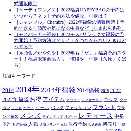
式通販限定
［サーティワン／31］2022福袋HAPPYBAGの予約は
いつから？ネット予約方法や値段、中身は？
［シャンブル／Chambre］2022年福袋の情報解禁！予
約できる？値段や気になる中身など［しまむら系列］
［モスバーガー福袋］2022モス×リラックマ福袋の予
約開始！予約方法は？サイトがつながらないときはど
うする？
［茅乃舎／かやのや］2022年も「だし」福袋予約スタ
ート！福袋限定商品入り。値段や、中身［久原／くば
ら］
注目キーワード
2014年
2014年福袋
2014福袋
2014
2022
2015
お得
アイテム
2022年福袋
キッズ
クー
アウター
アクセサリー
ブランド
セール
バッグ
ファッション
ブラ
ポン
セット
コスメ
メンズ
レディース
中身
ンド福袋
ラインナップ
リズリサ
人気
初売り
先行予約
予約
予約販売
元旦
可愛
人気ブランド
公式通販