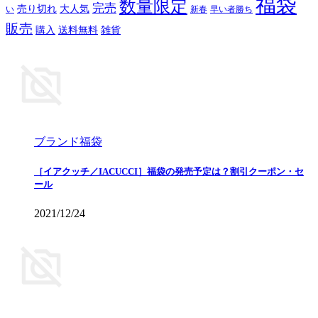
福袋
数量限定
完売
売り切れ
大人気
い
新春
早い者勝ち
販売
購入
送料無料
雑貨
ブランド福袋
［イアクッチ／IACUCCI］福袋の発売予定は？割引クーポン・セ
ール
2021/12/24