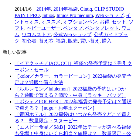
2014/1/6
2014年
,
2014年福袋
,
Cintiq
,
CLIP STUDIO
PAINT PRO
,
Intuos
,
Intuos Pro medium
,
Webショップ
,
イ
ントゥオス
,
オススメ
,
オプションペン
,
お得
,
セット
,
ソ
フト
,
ヘビーユーザー
,
ペンタブ
,
ペンタブレット
,
ワコ
ム
,
ワコムストア
,
公式Webショップ
,
公式ガイドブッ
ク
,
初心者
,
替え芯
,
福袋
,
販売
,
買い替え
,
購入
新しい記事
［イアクッチ／IACUCCI］福袋の発売予定は？割引ク
ーポン・セール
［kolor／カラー、カラービーコン］2022福袋の発売予
定は？通販で買う方法
［ルルレモン／lululemon］2022福袋の予約はいつか
ら？通販で買える？値段・中身［ラッキーバッグ］
［ポシェ／POCHER］2022年福袋の発売予定は？通販
で買える？［nugu・お年玉クーポン］
［帝国ホテル］2022福袋はいつから発売？どこで買え
る？ 数量限定・スヌーピー
［エスビー食品／S&B］2022年はテーマが選べる福袋
も登場！中身はいくら相当？値段は？ 数量限定・公