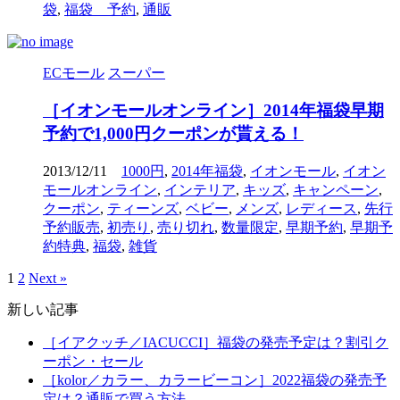
袋
,
福袋 予約
,
通販
ECモール
スーパー
［イオンモールオンライン］2014年福袋早期
予約で1,000円クーポンが貰える！
2013/12/11
1000円
,
2014年福袋
,
イオンモール
,
イオン
モールオンライン
,
インテリア
,
キッズ
,
キャンペーン
,
クーポン
,
ティーンズ
,
ベビー
,
メンズ
,
レディース
,
先行
予約販売
,
初売り
,
売り切れ
,
数量限定
,
早期予約
,
早期予
約特典
,
福袋
,
雑貨
1
2
Next »
新しい記事
［イアクッチ／IACUCCI］福袋の発売予定は？割引ク
ーポン・セール
［kolor／カラー、カラービーコン］2022福袋の発売予
定は？通販で買う方法