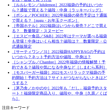
［ルルレモン／lululemon］2022福袋の予約はいつか
ら？通販で買える？値段・中身［ラッキーバッグ］
［ポシェ／POCHER］2022年福袋の発売予定は？通販
で買える？［nugu・お年玉クーポン］
［帝国ホテル］2022福袋はいつから発売？どこで買え
る？ 数量限定・スヌーピー
［エスビー食品／S&B］2022年はテーマが選べる福袋
も登場！中身はいくら相当？値段は？ 数量限定・公
式通販限定
［サーティワン／31］2022福袋HAPPYBAGの予約は
いつから？ネット予約方法や値段、中身は？
［シャンブル／Chambre］2022年福袋の情報解禁！予
約できる？値段や気になる中身など［しまむら系列］
［モスバーガー福袋］2022モス×リラックマ福袋の予
約開始！予約方法は？サイトがつながらないときはど
うする？
［茅乃舎／かやのや］2022年も「だし」福袋予約スタ
ート！福袋限定商品入り。値段や、中身［久原／くば
ら］
注目キーワード