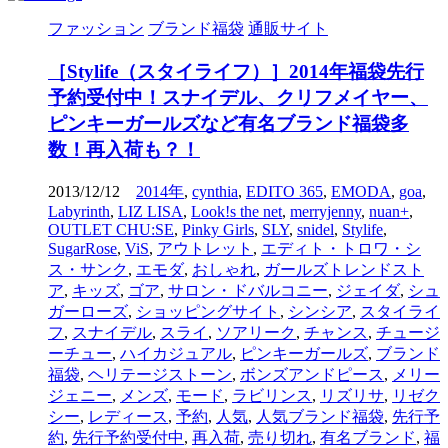
ファッション
ブランド福袋
通販サイト
［Stylife（スタイライフ）］2014年福袋先行
予約受付中！スナイデル、クリフメイヤー、
ピンキーガールズなど有名ブランド福袋多
数！再入荷も？！
2013/12/12
2014年
,
cynthia
,
EDITO 365
,
EMODA
,
goa
,
Labyrinth
,
LIZ LISA
,
Look!s the net
,
merryjenny
,
nuan+
,
OUTLET CHU:SE
,
Pinky Girls
,
SLY
,
snidel
,
Stylife
,
SugarRose
,
ViS
,
アウトレット
,
エディト・トロワ・シ
ス・サンク
,
エモダ
,
おしゃれ
,
ガールズトレンドスト
ア
,
キッズ
,
ゴア
,
サロン・ドバルコニー
,
ジェイダ
,
シュ
ガーローズ
,
ショッピングサイト
,
シンシア
,
スタイライ
フ
,
スナイデル
,
スライ
,
ソアリーク
,
チャンス
,
チュージ
ーチュー
,
ハイカジュアル
,
ピンキーガールズ
,
ブランド
福袋
,
ヘリテージストーン
,
ボンズアンドピース
,
メリー
ジェニー
,
メンズ
,
モード
,
ラビリンス
,
リズリサ
,
リゼク
シー
,
レディース
,
予約
,
人気
,
人気ブランド福袋
,
先行予
約
,
先行予約受付中
,
再入荷
,
売り切れ
,
有名ブランド
,
福