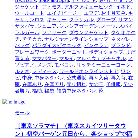
GARDEN
,
Spick and Span
,
アイルミネ
,
あったかダウン
ジャケット
,
アトモス
,
アルファキュービック
,
イネド
,
ウールコート
,
エイチビージー
,
エフデ
,
お正月安み
,
キ
ャサリンロス
,
キャリー
,
クラシカル
,
グローブ
,
サマン
サタバサ
,
ジュニア
,
シンシアガーデン
,
スーツ
,
スパイ
ラルガール
,
ソアリーク
,
ダウンジャケット
,
タケオキク
チ
,
チチカカ
,
ナルミヤオンラインショップ
,
ネタバレ
,
バッグ
,
パラダイスピクニック
,
ピンクラテ
,
ブランド
,
フレームワーク
,
ボーダーニット
,
ボディショップ
,
まだ
買える
,
ママバター
,
マルイ
,
マルイウェブチャネル
,
メ
ゾピアノ
,
メンズ
,
モバコレ
,
リッチミーニューヨーク
,
ルミネ
,
レディース
,
ワールドオンラインストア
,
ワン
ピ
,
中身
,
中身ネタバレ
,
公式通販
,
再々入荷
,
再入荷
,
在
庫
,
在庫あり
,
在庫アリ
,
売り切れ
,
女の子
,
子供服
,
早い
者勝ち
,
福助
,
福袋
,
福袋中身ネタバレ
,
靴
モール
［東京ソラマチ］（東京スカイツリータウ
ン）初空バーゲン元日から。各ショップで福