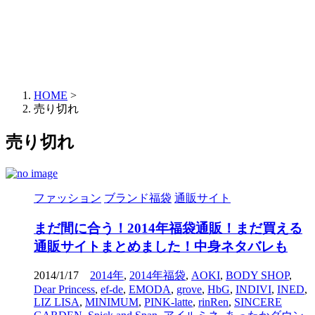
HOME
>
売り切れ
売り切れ
ファッション
ブランド福袋
通販サイト
まだ間に合う！2014年福袋通販！まだ買える
通販サイトまとめました！中身ネタバレも
2014/1/17
2014年
,
2014年福袋
,
AOKI
,
BODY SHOP
,
Dear Princess
,
ef-de
,
EMODA
,
grove
,
HbG
,
INDIVI
,
INED
,
LIZ LISA
,
MINIMUM
,
PINK-latte
,
rinRen
,
SINCERE