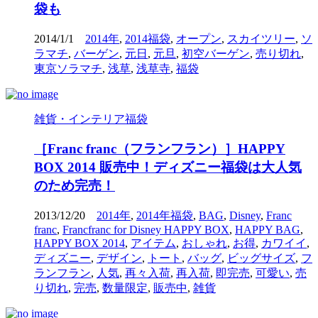
袋も
2014/1/1
2014年
,
2014福袋
,
オープン
,
スカイツリー
,
ソ
ラマチ
,
バーゲン
,
元日
,
元旦
,
初空バーゲン
,
売り切れ
,
東京ソラマチ
,
浅草
,
浅草寺
,
福袋
雑貨・インテリア福袋
［Franc franc（フランフラン）］HAPPY
BOX 2014 販売中！ディズニー福袋は大人気
のため完売！
2013/12/20
2014年
,
2014年福袋
,
BAG
,
Disney
,
Franc
franc
,
Francfranc for Disney HAPPY BOX
,
HAPPY BAG
,
HAPPY BOX 2014
,
アイテム
,
おしゃれ
,
お得
,
カワイイ
,
ディズニー
,
デザイン
,
トート
,
バッグ
,
ビッグサイズ
,
フ
ランフラン
,
人気
,
再々入荷
,
再入荷
,
即完売
,
可愛い
,
売
り切れ
,
完売
,
数量限定
,
販売中
,
雑貨