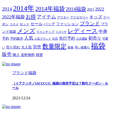
2014年
2014年福袋
2014福袋
2014
2022
2015
お得
アイテム
2022年福袋
キッズ
クー
アウター
アクセサリー
ブランド
セール
バッグ
ファッション
ブラ
ポン
セット
コスメ
メンズ
レディース
中身
ンド福袋
ラインナップ
リズリサ
人気
初売り
先行予約
予約
予約販売
元旦
可愛
人気ブランド
公式通販
福袋
数量限定
完売
売り切れ
大人気
い
新春
早い者勝ち
販売
購入
送料無料
雑貨
ブランド福袋
［イアクッチ／IACUCCI］福袋の発売予定は？割引クーポン・セ
ール
2021/12/24