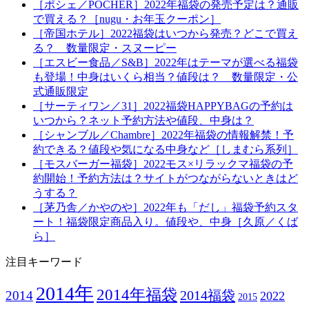
［ポシェ／POCHER］2022年福袋の発売予定は？通販
で買える？［nugu・お年玉クーポン］
［帝国ホテル］2022福袋はいつから発売？どこで買え
る？ 数量限定・スヌーピー
［エスビー食品／S&B］2022年はテーマが選べる福袋
も登場！中身はいくら相当？値段は？ 数量限定・公
式通販限定
［サーティワン／31］2022福袋HAPPYBAGの予約は
いつから？ネット予約方法や値段、中身は？
［シャンブル／Chambre］2022年福袋の情報解禁！予
約できる？値段や気になる中身など［しまむら系列］
［モスバーガー福袋］2022モス×リラックマ福袋の予
約開始！予約方法は？サイトがつながらないときはど
うする？
［茅乃舎／かやのや］2022年も「だし」福袋予約スタ
ート！福袋限定商品入り。値段や、中身［久原／くば
ら］
注目キーワード
2014年
2014年福袋
2014福袋
2014
2022
2015