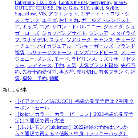
Labyrinth
,
LIZ LISA
,
Look!s the net
,
merryjenny
,
nuan+
,
OUTLET CHU:SE
,
Pinky Girls
,
SLY
,
snidel
,
Stylife
,
SugarRose
,
ViS
,
アウトレット
,
エディト・トロワ・シ
ス・サンク
,
エモダ
,
おしゃれ
,
ガールズトレンドスト
ア
,
キッズ
,
ゴア
,
サロン・ドバルコニー
,
ジェイダ
,
シュ
ガーローズ
,
ショッピングサイト
,
シンシア
,
スタイライ
フ
,
スナイデル
,
スライ
,
ソアリーク
,
チャンス
,
チュージ
ーチュー
,
ハイカジュアル
,
ピンキーガールズ
,
ブランド
福袋
,
ヘリテージストーン
,
ボンズアンドピース
,
メリー
ジェニー
,
メンズ
,
モード
,
ラビリンス
,
リズリサ
,
リゼク
シー
,
レディース
,
予約
,
人気
,
人気ブランド福袋
,
先行予
約
,
先行予約受付中
,
再入荷
,
売り切れ
,
有名ブランド
,
福
袋
,
福袋 予約
,
通販
新しい記事
［イアクッチ／IACUCCI］福袋の発売予定は？割引ク
ーポン・セール
［kolor／カラー、カラービーコン］2022福袋の発売予
定は？通販で買う方法
［ルルレモン／lululemon］2022福袋の予約はいつか
ら？通販で買える？値段・中身［ラッキーバッグ］