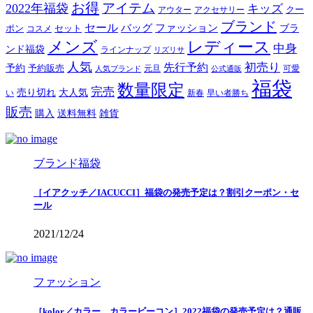
お得
アイテム
2022年福袋
キッズ
クー
アウター
アクセサリー
ブランド
セール
バッグ
ファッション
ブラ
ポン
セット
コスメ
メンズ
レディース
中身
ンド福袋
ラインナップ
リズリサ
人気
初売り
先行予約
予約
予約販売
元旦
可愛
人気ブランド
公式通販
福袋
数量限定
完売
売り切れ
大人気
い
新春
早い者勝ち
販売
購入
送料無料
雑貨
ブランド福袋
［イアクッチ／IACUCCI］福袋の発売予定は？割引クーポン・セ
ール
2021/12/24
ファッション
［kolor／カラー、カラービーコン］2022福袋の発売予定は？通販