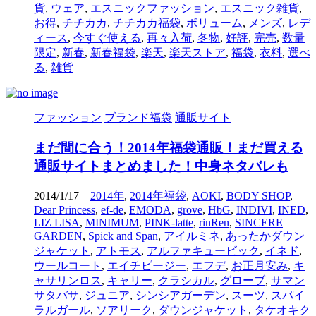
貨
,
ウェア
,
エスニックファッション
,
エスニック雑貨
,
お得
,
チチカカ
,
チチカカ福袋
,
ボリューム
,
メンズ
,
レデ
ィース
,
今すぐ使える
,
再々入荷
,
冬物
,
好評
,
完売
,
数量
限定
,
新春
,
新春福袋
,
楽天
,
楽天ストア
,
福袋
,
衣料
,
選べ
る
,
雑貨
ファッション
ブランド福袋
通販サイト
まだ間に合う！2014年福袋通販！まだ買える
通販サイトまとめました！中身ネタバレも
2014/1/17
2014年
,
2014年福袋
,
AOKI
,
BODY SHOP
,
Dear Princess
,
ef-de
,
EMODA
,
grove
,
HbG
,
INDIVI
,
INED
,
LIZ LISA
,
MINIMUM
,
PINK-latte
,
rinRen
,
SINCERE
GARDEN
,
Spick and Span
,
アイルミネ
,
あったかダウン
ジャケット
,
アトモス
,
アルファキュービック
,
イネド
,
ウールコート
,
エイチビージー
,
エフデ
,
お正月安み
,
キ
ャサリンロス
,
キャリー
,
クラシカル
,
グローブ
,
サマン
サタバサ
,
ジュニア
,
シンシアガーデン
,
スーツ
,
スパイ
ラルガール
,
ソアリーク
,
ダウンジャケット
,
タケオキク