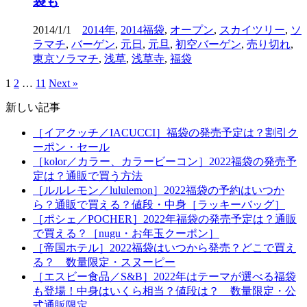
袋も
2014/1/1
2014年
,
2014福袋
,
オープン
,
スカイツリー
,
ソ
ラマチ
,
バーゲン
,
元日
,
元旦
,
初空バーゲン
,
売り切れ
,
東京ソラマチ
,
浅草
,
浅草寺
,
福袋
1
2
…
11
Next »
新しい記事
［イアクッチ／IACUCCI］福袋の発売予定は？割引ク
ーポン・セール
［kolor／カラー、カラービーコン］2022福袋の発売予
定は？通販で買う方法
［ルルレモン／lululemon］2022福袋の予約はいつか
ら？通販で買える？値段・中身［ラッキーバッグ］
［ポシェ／POCHER］2022年福袋の発売予定は？通販
で買える？［nugu・お年玉クーポン］
［帝国ホテル］2022福袋はいつから発売？どこで買え
る？ 数量限定・スヌーピー
［エスビー食品／S&B］2022年はテーマが選べる福袋
も登場！中身はいくら相当？値段は？ 数量限定・公
式通販限定