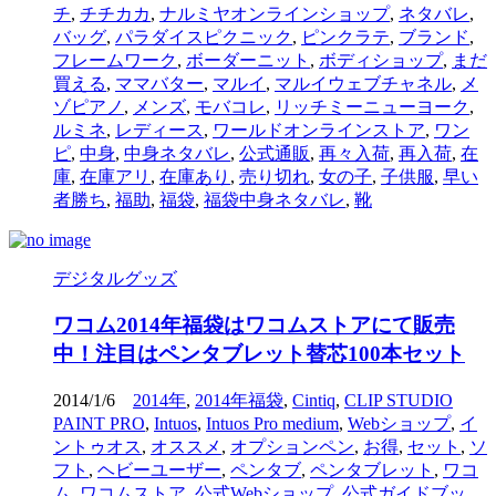
チ
,
チチカカ
,
ナルミヤオンラインショップ
,
ネタバレ
,
バッグ
,
パラダイスピクニック
,
ピンクラテ
,
ブランド
,
フレームワーク
,
ボーダーニット
,
ボディショップ
,
まだ
買える
,
ママバター
,
マルイ
,
マルイウェブチャネル
,
メ
ゾピアノ
,
メンズ
,
モバコレ
,
リッチミーニューヨーク
,
ルミネ
,
レディース
,
ワールドオンラインストア
,
ワン
ピ
,
中身
,
中身ネタバレ
,
公式通販
,
再々入荷
,
再入荷
,
在
庫
,
在庫アリ
,
在庫あり
,
売り切れ
,
女の子
,
子供服
,
早い
者勝ち
,
福助
,
福袋
,
福袋中身ネタバレ
,
靴
デジタルグッズ
ワコム2014年福袋はワコムストアにて販売
中！注目はペンタブレット替芯100本セット
2014/1/6
2014年
,
2014年福袋
,
Cintiq
,
CLIP STUDIO
PAINT PRO
,
Intuos
,
Intuos Pro medium
,
Webショップ
,
イ
ントゥオス
,
オススメ
,
オプションペン
,
お得
,
セット
,
ソ
フト
,
ヘビーユーザー
,
ペンタブ
,
ペンタブレット
,
ワコ
ム
,
ワコムストア
,
公式Webショップ
,
公式ガイドブッ