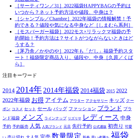
［サーティワン／31］2022福袋HAPPYBAGの予約は
いつから？ネット予約方法や値段、中身は？
［シャンブル／Chambre］2022年福袋の情報解禁！予
約できる？値段や気になる中身など［しまむら系列］
［モスバーガー福袋］2022モス×リラックマ福袋の予
約開始！予約方法は？サイトがつながらないときはど
うする？
［茅乃舎／かやのや］2022年も「だし」福袋予約スタ
ート！福袋限定商品入り。値段や、中身［久原／くば
ら］
注目キーワード
2014年
2014年福袋
2014福袋
2014
2022
2015
お得
アイテム
2022年福袋
キッズ
クー
アウター
アクセサリー
ブランド
セール
バッグ
ファッション
ブラ
ポン
セット
コスメ
メンズ
レディース
中身
ンド福袋
ラインナップ
リズリサ
人気
初売り
先行予約
予約
予約販売
元旦
可愛
人気ブランド
公式通販
福袋
数量限定
完売
売り切れ
大人気
い
新春
早い者勝ち