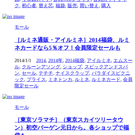
ク
,
初心者
,
替え芯
,
福袋
,
販売
,
買い替え
,
購入
モール
［ルミネ通販・アイルミネ］2014福袋、ルミ
ネカードなら5％オフ！会員限定セールも
2014/1/1
2014
,
2014年
,
2014福袋
,
アイルミネ
,
エムスー
ル
,
クルーンアソング
,
ショップ
,
スピックアンドスパ
ン
,
セール
,
テチチ
,
ナイスクラップ
,
パラダイスピクニ
ック
,
プライス
,
ミネトンカ
,
ルミネ
,
ルミネカード
,
会員
限定セール
モール
［東京ソラマチ］（東京スカイツリータウ
ン）初空バーゲン元日から。各ショップで福