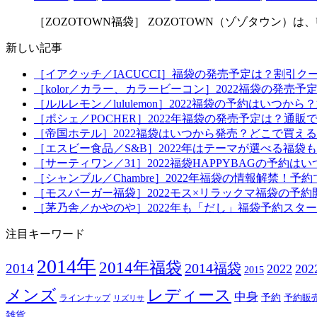
［ZOZOTOWN福袋］ ZOZOTOWN（ゾゾタウン）は、UNIT
新しい記事
［イアクッチ／IACUCCI］福袋の発売予定は？割引ク
［kolor／カラー、カラービーコン］2022福袋の発売
［ルルレモン／lululemon］2022福袋の予約はい
［ポシェ／POCHER］2022年福袋の発売予定は？通販
［帝国ホテル］2022福袋はいつから発売？どこで買え
［エスビー食品／S&B］2022年はテーマが選べる福
［サーティワン／31］2022福袋HAPPYBAGの予約
［シャンブル／Chambre］2022年福袋の情報解禁
［モスバーガー福袋］2022モス×リラックマ福袋の予
［茅乃舎／かやのや］2022年も「だし」福袋予約スタ
注目キーワード
2014年
2014年福袋
2014福袋
2014
2022
20
2015
メンズ
レディース
中身
予約
予約販
ラインナップ
リズリサ
雑貨