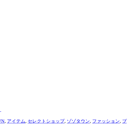
。
WN
,
アイテム
,
セレクトショップ
,
ゾゾタウン
,
ファッション
,
ブ