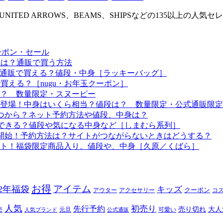
ED ARROWS、BEAMS、SHIPSなどの135以上の人気セレクトショ
ーポン・セール
予定は？通販で買う方法
つから？通販で買える？値段・中身［ラッキーバッグ］
で買える？［nugu・お年玉クーポン］
る？ 数量限定・スヌーピー
袋も登場！中身はいくら相当？値段は？ 数量限定・公式通販限定
はいつから？ネット予約方法や値段、中身は？
！予約できる？値段や気になる中身など［しまむら系列］
約開始！予約方法は？サイトがつながらないときはどうする？
ート！福袋限定商品入り。値段や、中身［久原／くばら］
お得
アイテム
22年福袋
キッズ
クーポン
アウター
アクセサリー
コ
人気
初売り
先行予約
売り切れ
大人
売
元旦
可愛い
人気ブランド
公式通販