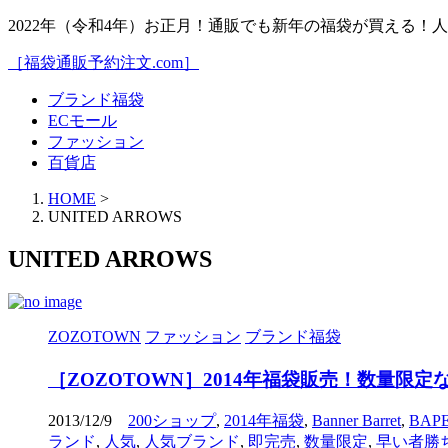
2022年（令和4年）お正月！通販でも新年の福袋が買える
［福袋通販予約注文.com］
ブランド福袋
ECモール
ファッション
百貨店
HOME
>
UNITED ARROWS
UNITED ARROWS
ZOZOTOWN
ファッション
ブランド福袋
［ZOZOTOWN］2014年福袋販売！数量限
2013/12/9
200ショップ
,
2014年福袋
,
Banner Barret
,
BAP
ランド
,
人気
,
人気ブランド
,
即完売
,
数量限定
,
早い者勝