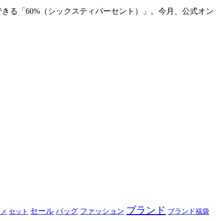
入できる「60%（シックスティパーセント）」。今月、公式オン
ブランド
セール
バッグ
ファッション
ブランド福袋
セット
スメ