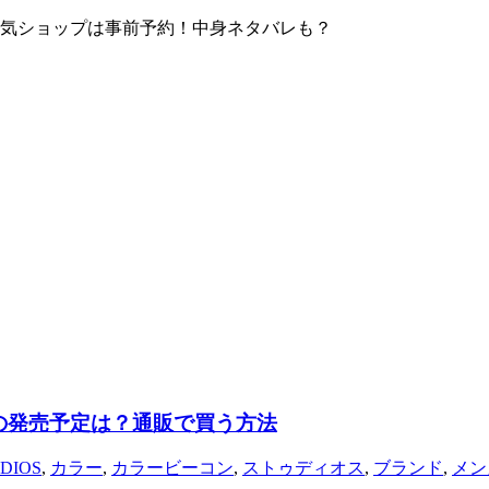
！人気ショップは事前予約！中身ネタバレも？
福袋の発売予定は？通販で買う方法
DIOS
,
カラー
,
カラービーコン
,
ストゥディオス
,
ブランド
,
メン