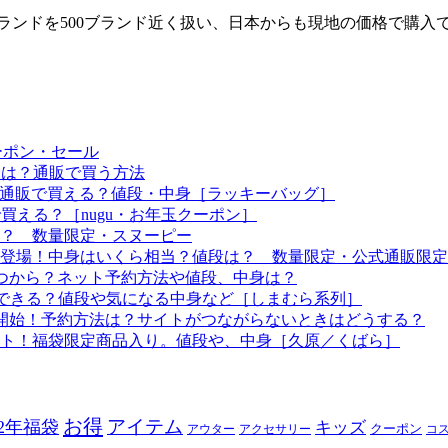
気ブランドを500ブランド近く扱い、日本からも現地の価格で購
ーポン・セール
予定は？通販で買う方法
つから？通販で買える？値段・中身［ラッキーバッグ］
で買える？［nugu・お年玉クーポン］
る？ 数量限定・スヌーピー
袋も登場！中身はいくら相当？値段は？ 数量限定・公式通販限定
はいつから？ネット予約方法や値段、中身は？
！予約できる？値段や気になる中身など［しまむら系列］
約開始！予約方法は？サイトがつながらないときはどうする？
ート！福袋限定商品入り。値段や、中身［久原／くばら］
お得
アイテム
22年福袋
キッズ
クーポン
アウター
アクセサリー
コ