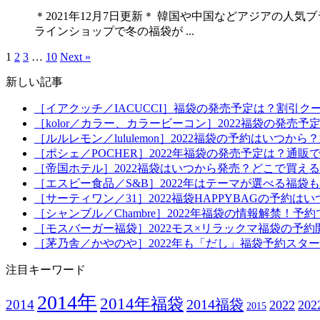
＊2021年12月7日更新＊ 韓国や中国などアジアの人
ラインショップで冬の福袋が ...
1
2
3
…
10
Next »
新しい記事
［イアクッチ／IACUCCI］福袋の発売予定は？割引ク
［kolor／カラー、カラービーコン］2022福袋の発売
［ルルレモン／lululemon］2022福袋の予約はい
［ポシェ／POCHER］2022年福袋の発売予定は？通販
［帝国ホテル］2022福袋はいつから発売？どこで買え
［エスビー食品／S&B］2022年はテーマが選べる福
［サーティワン／31］2022福袋HAPPYBAGの予約
［シャンブル／Chambre］2022年福袋の情報解禁
［モスバーガー福袋］2022モス×リラックマ福袋の予
［茅乃舎／かやのや］2022年も「だし」福袋予約スタ
注目キーワード
2014年
2014年福袋
2014福袋
2014
2022
20
2015