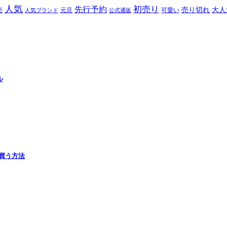
人気
初売り
先行予約
売り切れ
大人
売
元旦
可愛い
人気ブランド
公式通販
ル
で買う方法