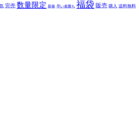
福袋
数量限定
販売
完売
購入
気
送料無料
新春
早い者勝ち