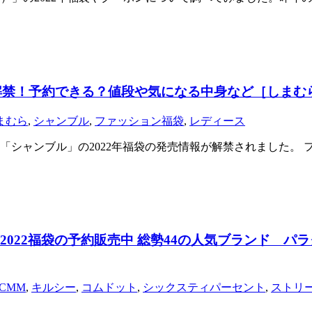
情報解禁！予約できる？値段や気になる中身など［しまむ
まむら
,
シャンブル
,
ファッション福袋
,
レディース
「シャンブル」の2022年福袋の発売情報が解禁されました。
2022福袋の予約販売中 総勢44の人気ブランド パ
FCMM
,
キルシー
,
コムドット
,
シックスティパーセント
,
ストリ