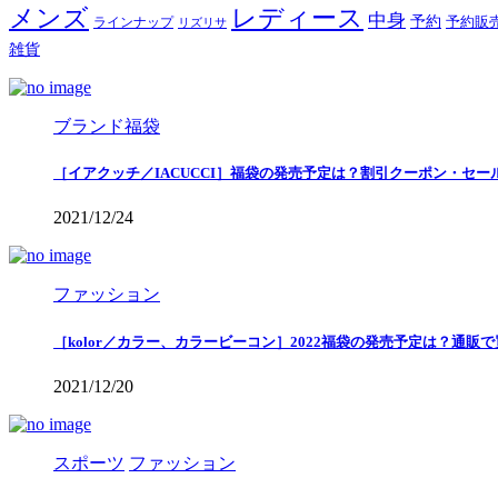
メンズ
レディース
中身
予約
予約販
ラインナップ
リズリサ
雑貨
ブランド福袋
［イアクッチ／IACUCCI］福袋の発売予定は？割引クーポン・セー
2021/12/24
ファッション
［kolor／カラー、カラービーコン］2022福袋の発売予定は？通販
2021/12/20
スポーツ
ファッション