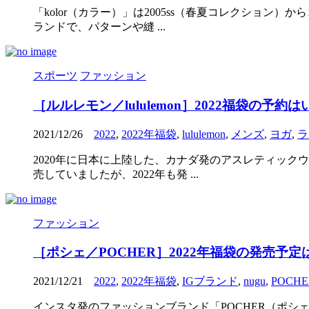
「kolor（カラー）」は2005ss（春夏コレクショ
ランドで、パターンや縫 ...
スポーツ
ファッション
［ルルレモン／lululemon］2022福袋の
2021/12/26
2022
,
2022年福袋
,
lululemon
,
メンズ
,
ヨガ
,
ラ
2020年に日本に上陸した、カナダ発のアスレティック
売していましたが、2022年も発 ...
ファッション
［ポシェ／POCHER］2022年福袋の発売予
2021/12/21
2022
,
2022年福袋
,
IGブランド
,
nugu
,
POCHE
インスタ発のファッションブランド「POCHER（ポシ