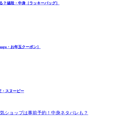
買える？値段・中身［ラッキーバッグ］
nugu・お年玉クーポン］
定・スヌーピー
！人気ショップは事前予約！中身ネタバレも？