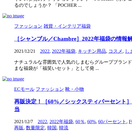
るのでしょうか？ 「POCHER ...
ファッション
雑貨・インテリア福袋
［シャンブル／Chambre］2022年福袋の
2021/12/21
2022
,
2022年福袋
,
キッチン用品
,
コスメ
,
し
ナチュラルな雰囲気で人気のしまむらグループブランド
まな福袋が「福笑いセット」として発 ...
ECモール
ファッション
靴・小物
再販決定！［60%／シックスティパーセント］
当
2021/12/7
2022
,
2022年福袋
,
60％
,
60%
,
60パーセント
,
再販
,
数量限定
,
韓国
,
韓流