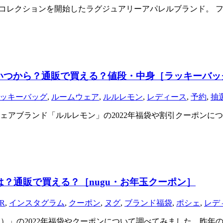
ン）からコレクションを開始したラグジュアリーアパレルブランド。
予約はいつから？通販で買える？値段・中身［ラッキーバ
ッキーバッグ
,
ルームウェア
,
ルルレモン
,
レディース
,
予約
,
抽
ウェアブランド「ルルレモン」の2022年福袋や割引クーポン
定は？通販で買える？［nugu・お年玉クーポン］
R
,
インスタグラム
,
クーポン
,
ヌグ
,
ブランド福袋
,
ポシェ
,
レデ
ェ）」の2022年福袋やクーポンについて調べてみました。昨