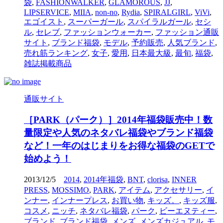
袋
,
FASHIONWALKER
,
GLAMOROUS
,
JJ
,
LIPSERVICE
,
MIIA
,
non-no
,
Rydia
,
SPIRALGIRL
,
ViVi
,
エゴイスト
,
スーパーガール
,
スパイラルガール
,
セシ
ル
,
セレブ
,
ファッションウォーカー
,
ファッション通販
サイト
,
ブランド福袋
,
モデル
,
予約販売
,
人気ブランド
,
売れ筋ランキング
,
女子
,
愛用
,
日本最大級
,
最旬
,
福袋
,
雑誌掲載商品
通販サイト
［PARK（パーク）］2014年福袋販売中！数
量限定や人気のネタバレ福袋やブランド福袋
など！一年のはじまりをお得な福袋のGETで
始めよう！
2013/12/5
2014
,
2014年福袋
,
BNT
,
clorisa
,
INNER
PRESS
,
MOSSIMO
,
PARK
,
アイテム
,
アクセサリー
,
イ
ンナー
,
インナープレス
,
お買い物
,
キッズ。
,
キッズ服
,
コスメ
,
ニッチ
,
ネタバレ福袋
,
パーク
,
ビーエヌティー
,
ブランド
,
ブランド福袋
,
メンズ
,
メンズカジュアル
,
モ