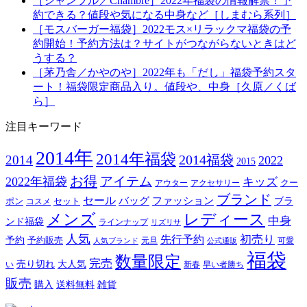
［シャンブル／Chambre］2022年福袋の情報解禁！予
約できる？値段や気になる中身など［しまむら系列］
［モスバーガー福袋］2022モス×リラックマ福袋の予
約開始！予約方法は？サイトがつながらないときはど
うする？
［茅乃舎／かやのや］2022年も「だし」福袋予約スタ
ート！福袋限定商品入り。値段や、中身［久原／くば
ら］
注目キーワード
2014年
2014年福袋
2014福袋
2014
2022
2015
お得
アイテム
2022年福袋
キッズ
クー
アウター
アクセサリー
ブランド
セール
バッグ
ファッション
ブラ
ポン
セット
コスメ
メンズ
レディース
中身
ンド福袋
ラインナップ
リズリサ
人気
初売り
先行予約
予約
予約販売
元旦
可愛
人気ブランド
公式通販
福袋
数量限定
完売
売り切れ
大人気
い
新春
早い者勝ち
販売
購入
送料無料
雑貨