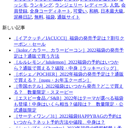
ッシモ
,
ランキング
,
ランジェリー
,
レディース
,
人気
,
会
員登録
,
全身コーディネート
,
可愛い
,
和柄
,
日本最大級
,
泥棒日記
,
無料
,
福袋
,
通販サイト
新しい記事
［イアクッチ／IACUCCI］福袋の発売予定は？割引ク
ーポン・セール
［kolor／カラー、カラービーコン］2022福袋の発売予
定は？通販で買う方法
［ルルレモン／lululemon］2022福袋の予約はいつか
ら？通販で買える？値段・中身［ラッキーバッグ］
［ポシェ／POCHER］2022年福袋の発売予定は？通販
で買える？［nugu・お年玉クーポン］
［帝国ホテル］2022福袋はいつから発売？どこで買え
る？ 数量限定・スヌーピー
［エスビー食品／S&B］2022年はテーマが選べる福袋
も登場！中身はいくら相当？値段は？ 数量限定・公
式通販限定
［サーティワン／31］2022福袋HAPPYBAGの予約は
いつから？ネット予約方法や値段、中身は？