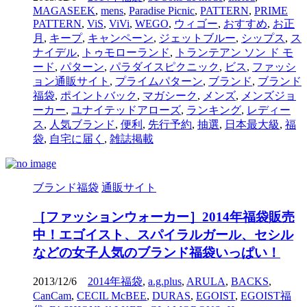
MAGASEEK
,
mens
,
Paradise Picnic
,
PATTERN
,
PRIME
PATTERN
,
ViS
,
ViVi
,
WEGO
,
ウィゴー
,
おすすめ
,
お正
月
,
キープ
,
キャンペーン
,
ジェットブルー
,
シップス
,
ス
ナイデル
,
トゥモローランド
,
トランテアン ソン ド モ
ード
,
パターン
,
パラダイスピクニック
,
ビス
,
ファッシ
ョン通販サイト
,
プライムパターン
,
ブランド
,
ブランド
福袋
,
ポイントバック
,
マガシーク
,
メンズ
,
メンズジョ
ーカー
,
ユナイテッドアローズ
,
ランキング
,
レディー
ス
,
人気ブランド
,
便利
,
先行予約
,
抽選
,
日本最大級
,
福
袋
,
自宅に届く
,
雑誌掲載
ブランド福袋
通販サイト
［ファッションウォーカー］2014年福袋販売
中！エゴイスト、スパイラルガール、セシル
などの女子人気のブランド福袋いっぱい！
2013/12/6
2014年福袋
,
a.g.plus
,
ARULA
,
BACKS
,
CanCam
,
CECIL McBEE
,
DURAS
,
EGOIST
,
EGOIST福